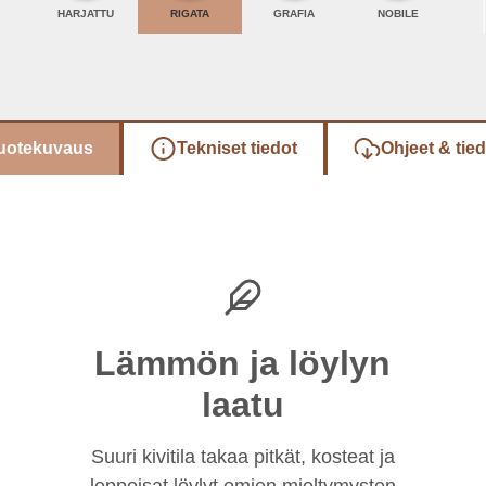
HARJATTU
RIGATA
GRAFIA
NOBILE
uotekuvaus
Tekniset tiedot
Ohjeet & tie
Lämmön ja löylyn
laatu
Suuri kivitila takaa pitkät, kosteat ja