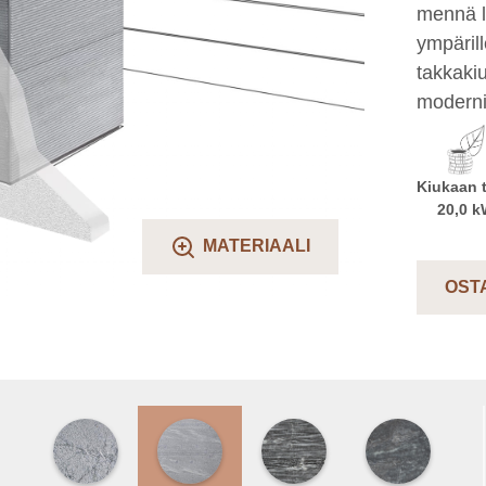
mennä l
ympäril
takkakiu
moderni
Kiukaan 
20,0 
MATERIAALI
OST