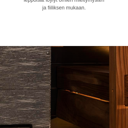
leppoisat löylyt omien mieltymysten
ja fiiliksen mukaan.