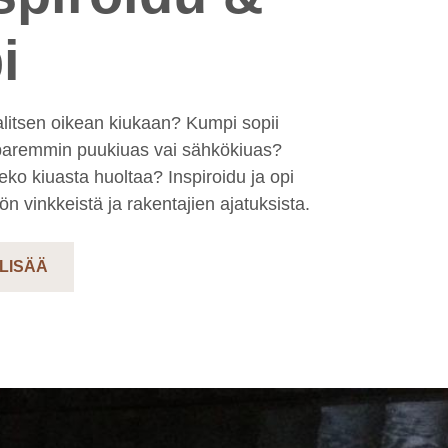
i
alitsen oikean kiukaan? Kumpi sopii
 paremmin puukiuas vai sähkökiuas?
eko kiuasta huoltaa? Inspiroidu ja opi
n vinkkeistä ja rakentajien ajatuksista.
 LISÄÄ