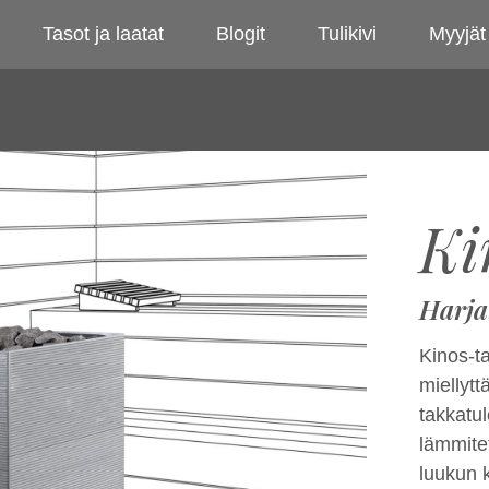
Tasot ja laatat
Blogit
Tulikivi
Myyjät
Ki
Harja
Kinos-t
miellyt
takkatul
lämmite
luukun 