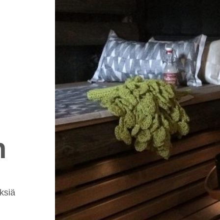
n
ksiä