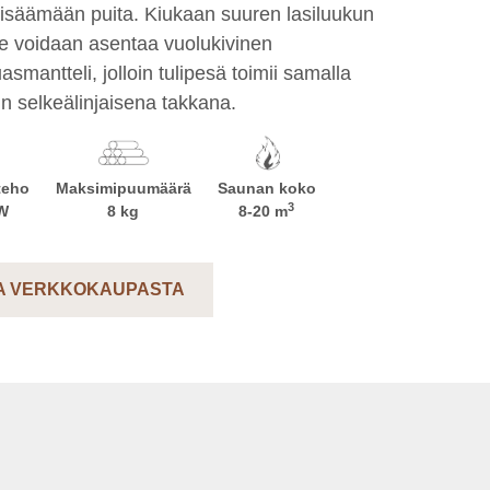
isäämään puita. Kiukaan suuren lasiluukun
le voidaan asentaa vuolukivinen
asmantteli, jolloin tulipesä toimii samalla
n selkeälinjaisena takkana.
teho
Maksimipuumäärä
Saunan koko
3
kW
8 kg
8-20
m
A VERKKOKAUPASTA