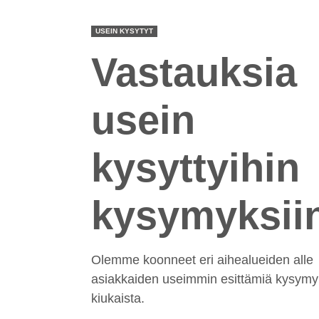
USEIN KYSYTYT
Vastauksia
usein
kysyttyihin
kysymyksii
Olemme koonneet eri aihealueiden alle
asiakkaiden useimmin esittämiä kysymy
kiukaista.