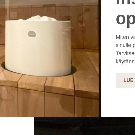
op
Miten v
sinulle
Tarvitse
käytännö
LUE