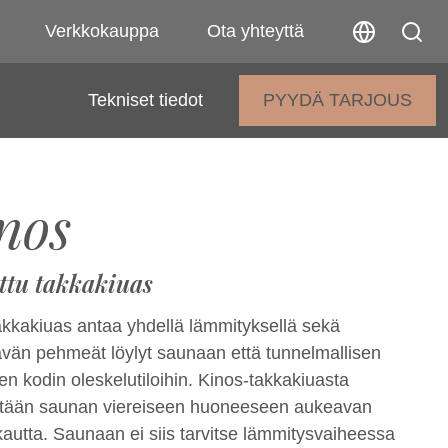
Verkkokauppa
Ota yhteyttä
Tekniset tiedot
PYYDÄ TARJOUS
nos
ttu takkakiuas
akkakiuas antaa yhdellä lämmityksellä sekä
tävän pehmeät löylyt saunaan että tunnelmallisen
en kodin oleskelutiloihin. Kinos-takkakiuasta
tään saunan viereiseen huoneeseen aukeavan
kautta. Saunaan ei siis tarvitse lämmitysvaiheessa