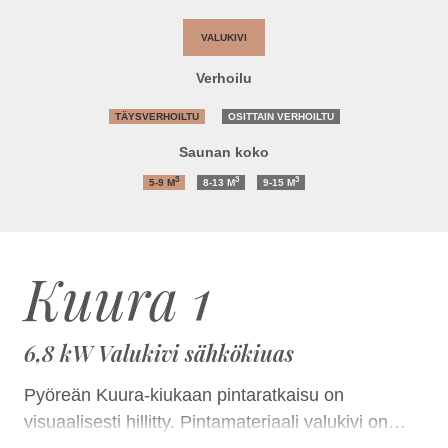
VALUKIVI
Verhoilu
TÄYSVERHOILTU
OSITTAIN VERHOILTU
Saunan koko
3
3
3
5-9
M
8-13
M
9-15
M
Kuura 1
6,8 kW Valukivi sähkökiuas
Pyöreän Kuura-kiukaan pintaratkaisu on
visuaalisesti hillitty. Pintamateriaali valukivi on