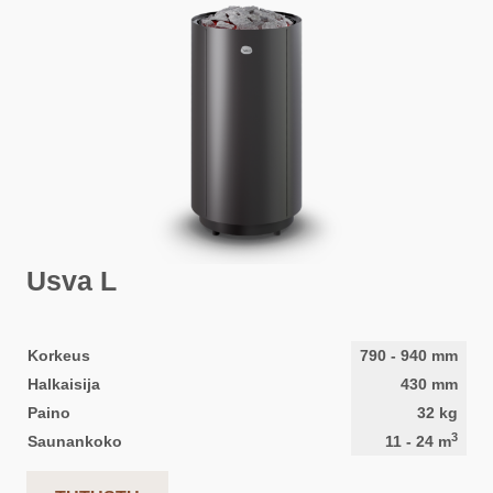
Usva L
Korkeus
790
-
940
mm
Halkaisija
430
mm
Paino
32
kg
3
Saunankoko
11
-
24
m