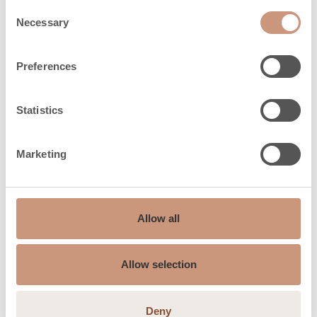
Consent
Necessary
Selection
Preferences
Statistics
Marketing
SÄHKÖKIUKAIDEN HUOLTOPALVELU
Asennukset ja huollot
sähköalan
Allow all
ammattilaisilta
Allow selection
Sähkökiukaiden asennuksen ja huollon voi tehdä
valtuutettu sähköasentaja.
Deny