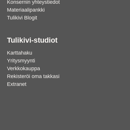
Konsernin yhteystiedot
Materiaalipankki
Tulikivi Blogit
Tulikivi-studiot
Karttahaku
Yritysmyynti
Verkkokauppa
Rekisteröi oma takkasi
Extranet
Support
S
Hi there! How can we help you
today?