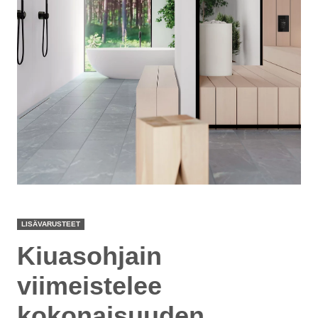
LISÄVARUSTEET
Kiuasohjain
viimeistelee
kokonaisuuden