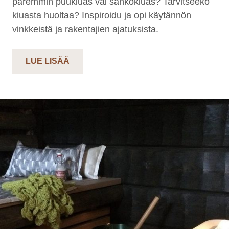
paremmin puukiuas vai sähkökiuas? Tarvitseeko
kiuasta huoltaa? Inspiroidu ja opi käytännön
vinkkeistä ja rakentajien ajatuksista.
LUE LISÄÄ