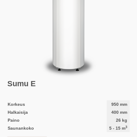
Sumu E
Korkeus
950
mm
Halkaisija
400
mm
Paino
26
kg
3
Saunankoko
5
-
15
m