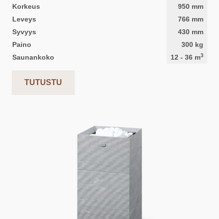
Korkeus
950
mm
Leveys
766
mm
Syvyys
430
mm
Paino
300
kg
3
Saunankoko
12
-
36
m
TUTUSTU