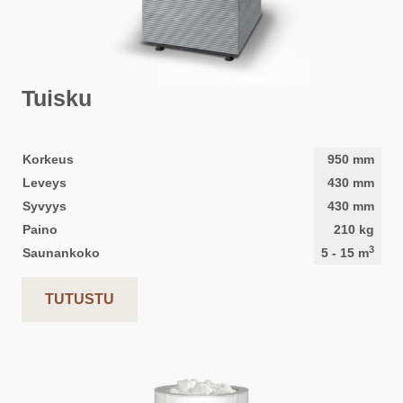
Tuisku
Korkeus
950
mm
Leveys
430
mm
Syvyys
430
mm
Paino
210
kg
3
Saunankoko
5
-
15
m
TUTUSTU