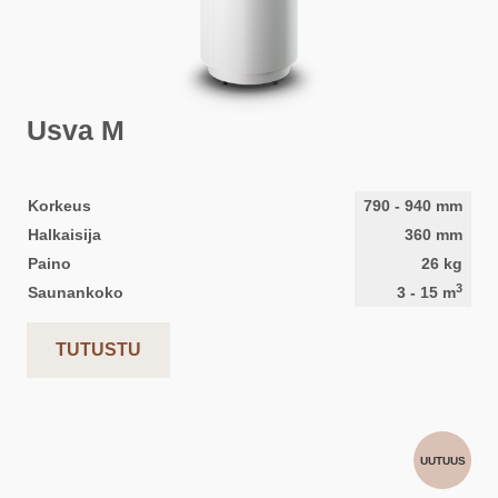
Usva M
Korkeus
790
-
940
mm
Halkaisija
360
mm
Paino
26
kg
3
Saunankoko
3
-
15
m
TUTUSTU
UUTUUS