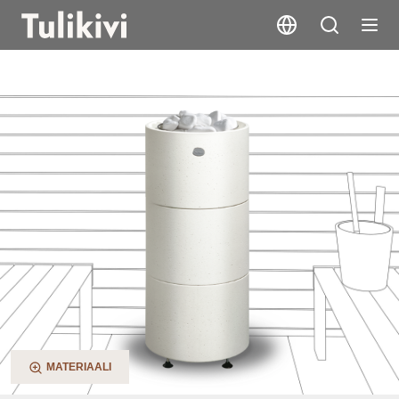
Kuura 1
MATERIAALI