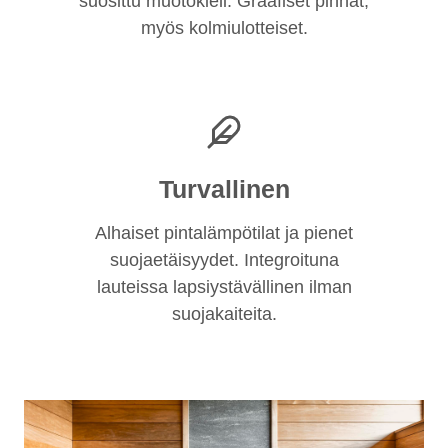
suosittu muotokieli. Graafiset pinnat,
myös kolmiulotteiset.
Turvallinen
Alhaiset pintalämpötilat ja pienet
suojaetäisyydet. Integroituna
lauteissa lapsiystävällinen ilman
suojakaiteita.