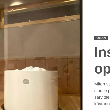
KIUKAAT
In
op
Miten v
sinulle
Tarvitse
käytännö