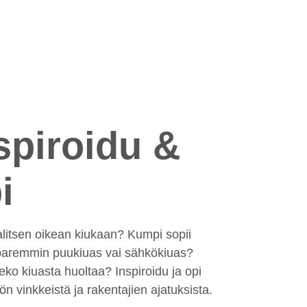
spiroidu &
i
alitsen oikean kiukaan? Kumpi sopii
 paremmin puukiuas vai sähkökiuas?
eko kiuasta huoltaa? Inspiroidu ja opi
n vinkkeistä ja rakentajien ajatuksista.