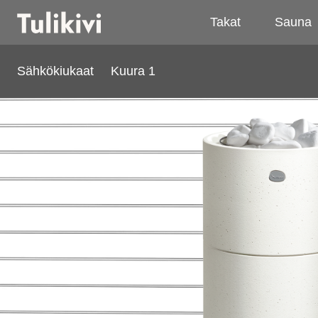
Takat
Sauna
Sähkökiukaat
Kuura 1
Kuura 1