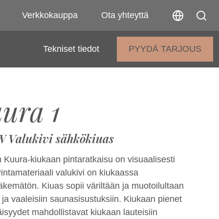
Verkkokauppa
Ota yhteyttä
Tekniset tiedot
PYYDÄ TARJOUS
ura 1
W Valukivi sähkökiuas
 Kuura-kiukaan pintaratkaisu on visuaalisesti
. Pintamateriaali valukivi on kiukaassa
kemätön. Kiuas sopii väriltään ja muotoilultaan
ja vaaleisiin saunasisustuksiin. Kiukaan pienet
isyydet mahdollistavat kiukaan lauteisiin