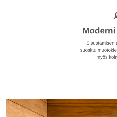
Moderni
Sisustamisen a
suosittu muotokiel
myös kolm