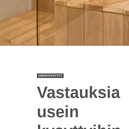
USEIN KYSYTYT
Vastauksia
usein