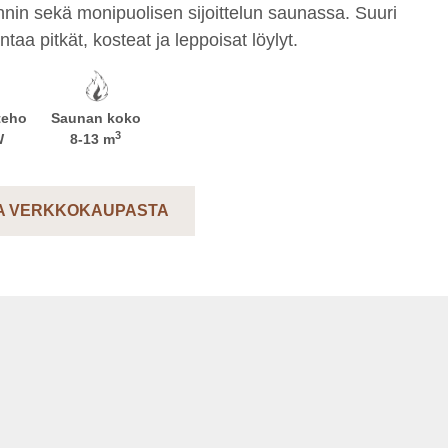
nnin sekä monipuolisen sijoittelun saunassa. Suuri
antaa pitkät, kosteat ja leppoisat löylyt.
teho
Saunan koko
3
W
8-13
m
A VERKKOKAUPASTA