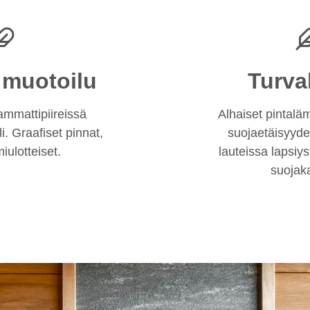
 muotoilu
Turva
mmattipiireissä
Alhaiset pintaläm
i. Graafiset pinnat,
suojaetäisyydet
iulotteiset.
lauteissa lapsiys
suojaka