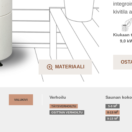
integroi
kivitila 
Kiukaan 
9,0 k
OST
MATERIAALI
Verhoilu
Saunan koko
VALUKIVI
3
TÄYSVERHOILTU
5-9
M
3
OSITTAIN VERHOILTU
8-13
M
3
9-15
M