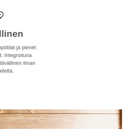
llinen
pötilat ja pienet
. Integroituna
tävällinen ilman
iteita.