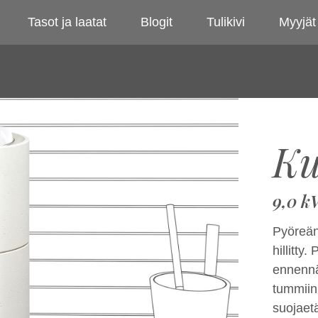
Tasot ja laatat
Blogit
Tulikivi
Myyjät
Ku
9,0 k
Pyöreän
hillitty
ennennä
tummiin 
suojaetä