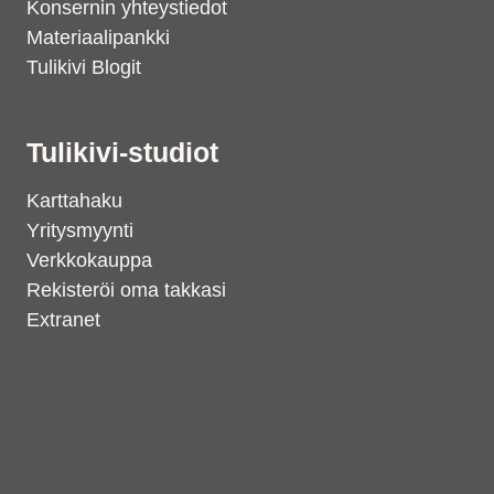
Konsernin yhteystiedot
Materiaalipankki
Tulikivi Blogit
Tulikivi-studiot
Karttahaku
Yritysmyynti
Verkkokauppa
Rekisteröi oma takkasi
Extranet
Support
S
Hi there! How can we help you
today?