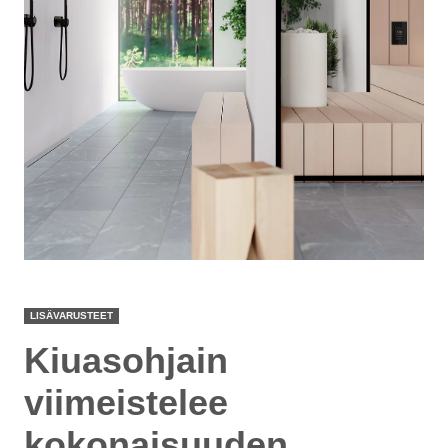
LISÄVARUSTEET
Kiuasohjain
viimeistelee
kokonaisuuden