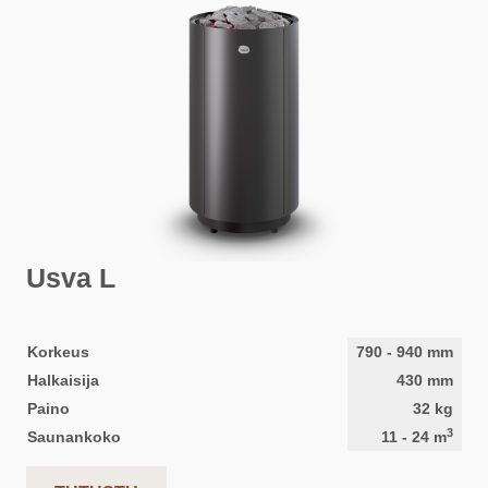
Usva L
Korkeus
790
-
940
mm
Halkaisija
430
mm
Paino
32
kg
3
Saunankoko
11
-
24
m