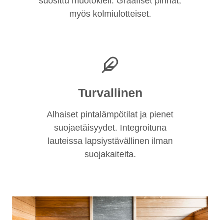
suosittu muotokieli. Graafiset pinnat,
myös kolmiulotteiset.
Turvallinen
Alhaiset pintalämpötilat ja pienet
suojaetäisyydet. Integroituna
lauteissa lapsiystävällinen ilman
suojakaiteita.