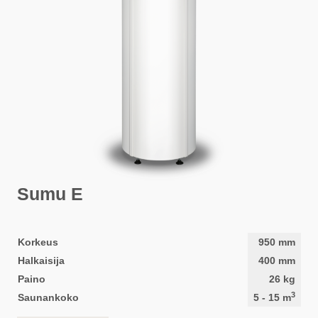
Sumu E
Korkeus
950
mm
Halkaisija
400
mm
Paino
26
kg
3
Saunankoko
5
-
15
m