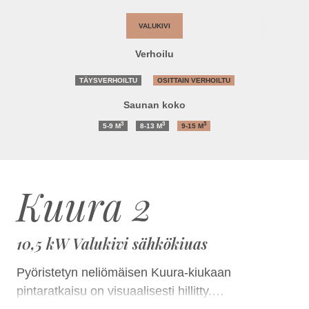
VALUKIVI
Verhoilu
TÄYSVERHOILTU
OSITTAIN VERHOILTU
Saunan koko
3
3
3
5-9
M
8-13
M
9-15
M
Kuura 2
10,5 kW Valukivi sähkökiuas
Pyöristetyn neliömäisen Kuura-kiukaan
pintaratkaisu on visuaalisesti hillitty.