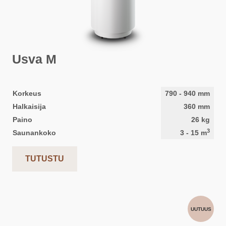
Usva M
Korkeus
790
-
940
mm
Halkaisija
360
mm
Paino
26
kg
3
Saunankoko
3
-
15
m
TUTUSTU
UUTUUS