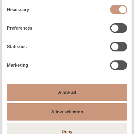
Consent
Necessary
Selection
Preferences
Statistics
Marketing
SÄHKÖKIUKAIDEN HUOLTOPALVELU
Asennukset ja huollot
sähköalan
Allow all
ammattilaisilta
Allow selection
Sähkökiukaiden asennuksen ja huollon voi tehdä
valtuutettu sähköasentaja.
Deny