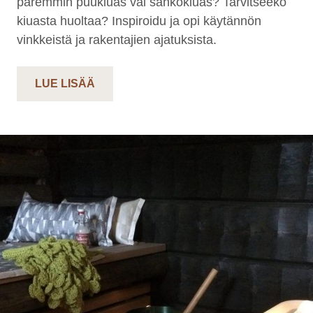
paremmin puukiuas vai sähkökiuas? Tarvitseeko
kiuasta huoltaa? Inspiroidu ja opi käytännön
vinkkeistä ja rakentajien ajatuksista.
LUE LISÄÄ