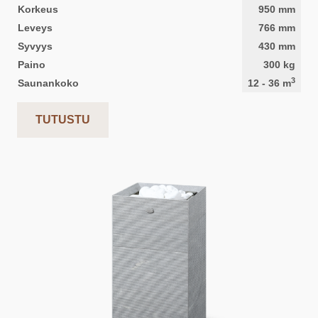
Korkeus
950
mm
Leveys
766
mm
Syvyys
430
mm
Paino
300
kg
3
Saunankoko
12
-
36
m
TUTUSTU