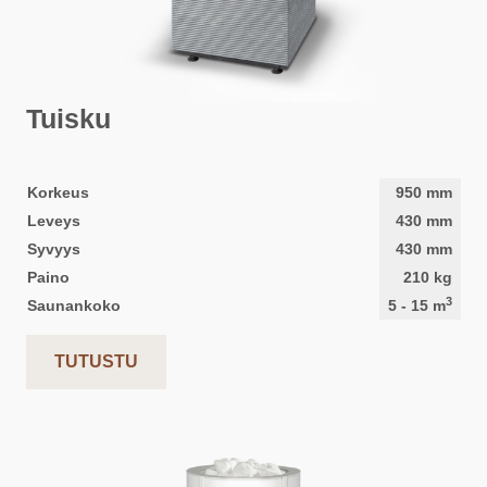
Tuisku
Korkeus
950
mm
Leveys
430
mm
Syvyys
430
mm
Paino
210
kg
3
Saunankoko
5
-
15
m
TUTUSTU