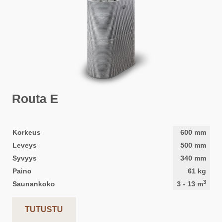
Routa E
Korkeus
600
mm
Leveys
500
mm
Syvyys
340
mm
Paino
61
kg
3
Saunankoko
3
-
13
m
TUTUSTU