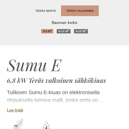
TERÄS MUSTA
TERÄS VALKOINEN
Saunan koko
3
3
3
5-9
M
8-13
M
9-15
M
Sumu E
6,8 kW Teräs valkoinen sähkökiuas
Tulikiven Sumu E-kiuas on elektronisella
ohjauksella toimiva malli, jonka pinta on
mattamaiseksi maalattua terästä. Kiukaassa
Lue lisää
yhdistyvät linjakkuus, pyöreä muoto, kauniit
yksityiskohdat sekä korkealuokkaiset materiaalit.