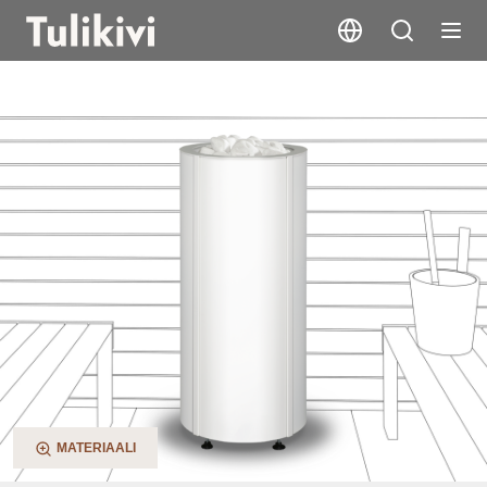
Sumu E
MATERIAALI