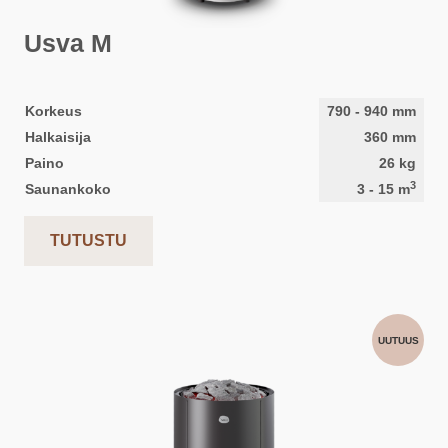
Usva M
Korkeus
790
-
940
mm
Halkaisija
360
mm
Paino
26
kg
3
Saunankoko
3
-
15
m
TUTUSTU
UUTUUS