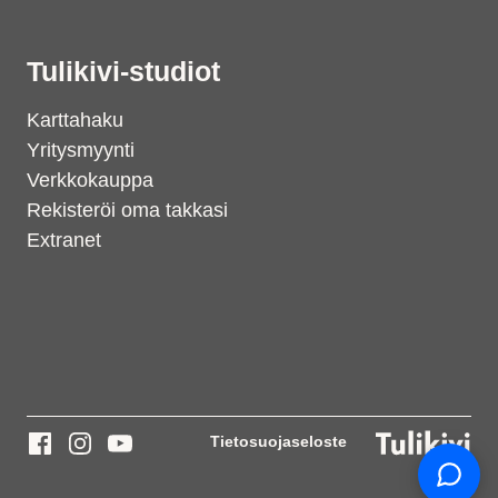
Tulikivi-studiot
Karttahaku
Yritysmyynti
Verkkokauppa
Rekisteröi oma takkasi
Extranet
Support
S
Hi there! How can we help you
today?
Tietosuojaseloste