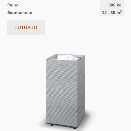
Paino
300
kg
3
Saunankoko
12
-
36
m
TUTUSTU