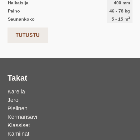
Halkaisija
400
mm
Paino
46
-
78
kg
3
Saunankoko
5
-
15
m
TUTUSTU
Takat
Karelia
Jero
Pielinen
Kermansavi
Klassiset
Kamiinat