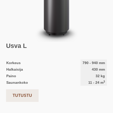
Usva L
Korkeus
790
-
940
mm
Halkaisija
430
mm
Paino
32
kg
3
Saunankoko
11
-
24
m
TUTUSTU