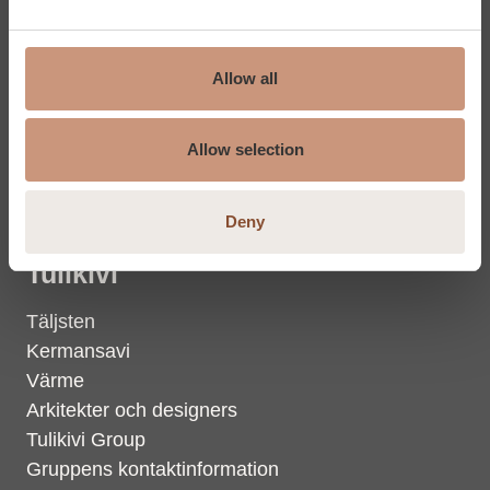
Bänkskivor
Plattor
Allow all
Inspireras och lär
Tjänster
Allow selection
Malltjänst
Kundtjänst
Deny
Tulikivi
Täljsten
Kermansavi
Värme
Arkitekter och designers
Tulikivi Group
Gruppens kontaktinformation