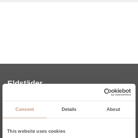
Eldstäder
Karelia
Jero
Consent
Details
About
Pielinen
Kermansavi
Klassiska
This website uses cookies