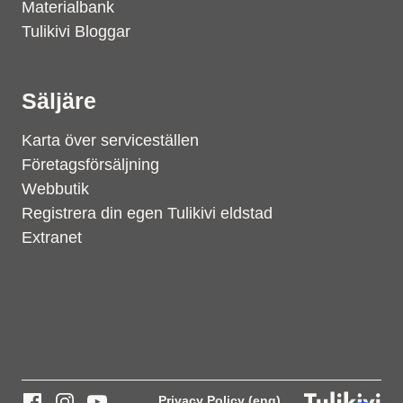
Materialbank
Tulikivi Bloggar
Säljäre
Karta över serviceställen
Företagsförsäljning
Webbutik
Registrera din egen Tulikivi eldstad
Extranet
Support
S
Hi there! How can we help you
today?
Privacy Policy (eng)