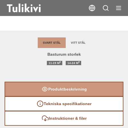
Usva L
SVART STÅL
VITT STÅL
Basturum storlek
3
3
11-19
M
14-24
M
Produktbeskrivning
Tekniska specifikationer
Instruktioner & filer