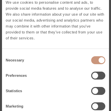
Kaminer
We use cookies to personalise content and ads, to
Kampanjmallar
provide social media features and to analyse our traffic.
Måttbeställningstjänst
We also share information about your use of our site with
Support
our social media, advertising and analytics partners who
may combine it with other information that you’ve
provided to them or that they’ve collected from your use
of their services.
Bastu
Kevo elektriska bastuaggregat
Consent
Elektriska bastuaggregat
Necessary
Selection
Vedeldade bastuugnar
Tillbehör
Preferences
Inspireras och lär
Tjänster
Support
Statistics
Marketing
Naturstenar