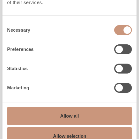
of their services.
UUTUUS
Consent
Necessary
Selection
Preferences
Statistics
Marketing
JERO
Korpi
Allow all
Allow selection
Korkeus
1355
-
1805
mm