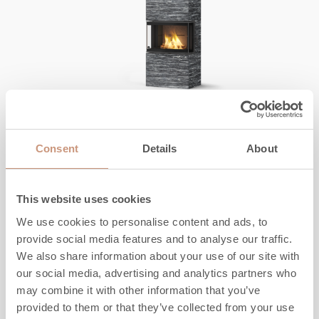
JERO
Siera
Consent
Details
About
Korkeus
1355
-
1805
mm
This website uses cookies
Leveys
640
mm
We use cookies to personalise content and ads, to
Syvyys
440
mm
provide social media features and to analyse our traffic.
Paino
600
-
850
kg
We also share information about your use of our site with
our social media, advertising and analytics partners who
TUTUSTU
may combine it with other information that you’ve
provided to them or that they’ve collected from your use