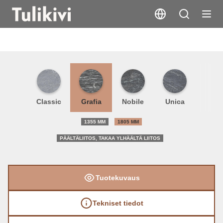
Hari
Classic
Grafia
Nobile
Unica
1355 MM
1805 MM
PÄÄLTÄLIITOS, TAKAA YLHÄÄLTÄ LIITOS
Tuotekuvaus
Tekniset tiedot