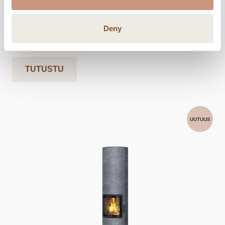
Leveys
520
mm
Syvyys
440
mm
Deny
Paino
540
-
740
kg
TUTUSTU
UUTUUS