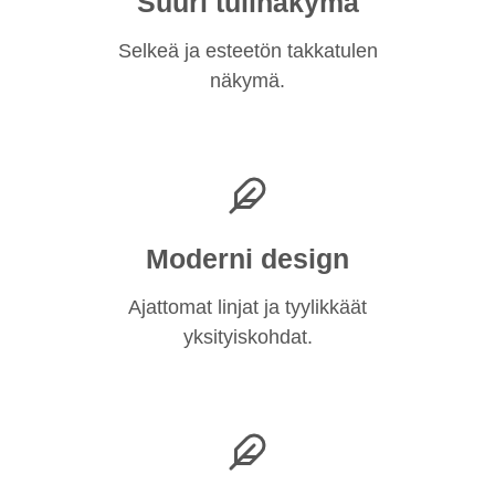
Suuri tulinäkymä
Selkeä ja esteetön takkatulen
näkymä.
Moderni design
Ajattomat linjat ja tyylikkäät
yksityiskohdat.