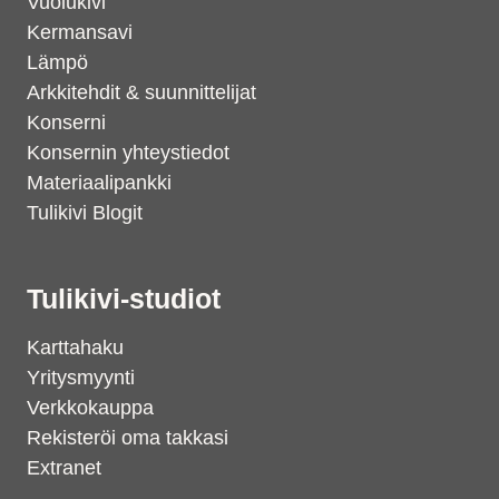
Vuolukivi
Kermansavi
Lämpö
Arkkitehdit & suunnittelijat
Konserni
Konsernin yhteystiedot
Materiaalipankki
Tulikivi Blogit
Tulikivi-studiot
Karttahaku
Yritysmyynti
Verkkokauppa
Rekisteröi oma takkasi
Extranet