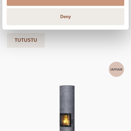
Leveys
520
mm
Syvyys
440
mm
Deny
Paino
540
-
740
kg
TUTUSTU
UUTUUS