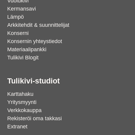
Vuolukivi
Kermansavi
Lämpö
Arkkitehdit & suunnittelijat
Konserni
Konsernin yhteystiedot
Materiaalipankki
Tulikivi Blogit
Tulikivi-studiot
Karttahaku
Yritysmyynti
Verkkokauppa
Rekisteröi oma takkasi
Extranet