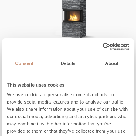
JERO
Siera
Consent
Details
About
Korkeus
1355
-
1805
mm
This website uses cookies
Leveys
640
mm
We use cookies to personalise content and ads, to
Syvyys
440
mm
provide social media features and to analyse our traffic.
Paino
600
-
850
kg
We also share information about your use of our site with
our social media, advertising and analytics partners who
TUTUSTU
may combine it with other information that you’ve
provided to them or that they’ve collected from your use