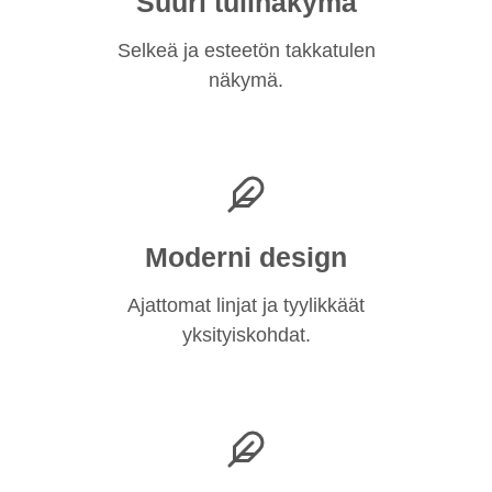
Suuri tulinäkymä
Selkeä ja esteetön takkatulen
näkymä.
Moderni design
Ajattomat linjat ja tyylikkäät
yksityiskohdat.