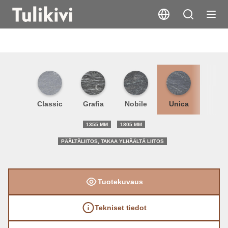
Hari
Classic
Grafia
Nobile
Unica
1355 MM
1805 MM
PÄÄLTÄLIITOS, TAKAA YLHÄÄLTÄ LIITOS
Tuotekuvaus
Tekniset tiedot