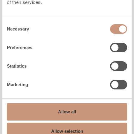
of their services.
UUTUUS
Consent
Necessary
Selection
Preferences
Statistics
Marketing
JERO
Korpi
Allow all
Allow selection
Korkeus
1355
-
1805
mm