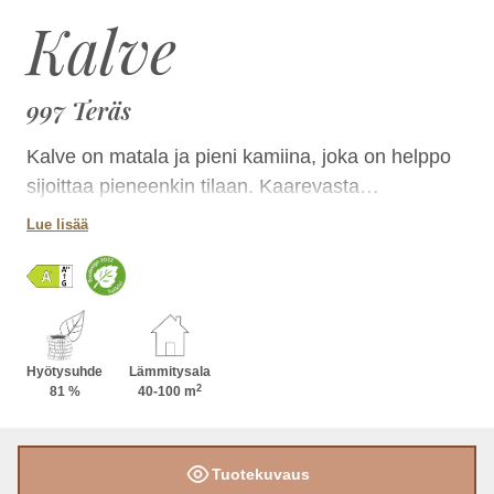
Kalve
997 Teräs
Kalve on matala ja pieni kamiina, joka on helppo
sijoittaa pieneenkin tilaan. Kaarevasta
lasiluukusta ihailet tulta eri puolilla huonetta.
Lue lisää
Hyötysuhde
Lämmitysala
2
81 %
40-100 m
Tuotekuvaus