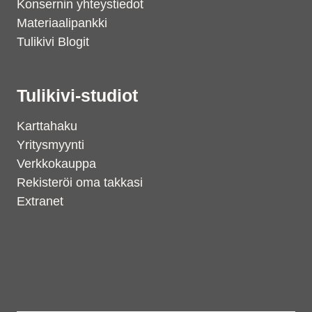
Konsernin yhteystiedot
Materiaalipankki
Tulikivi Blogit
Tulikivi-studiot
Karttahaku
Yritysmyynti
Verkkokauppa
Rekisteröi oma takkasi
Extranet
Support
S
Hi there! How can we help you
today?