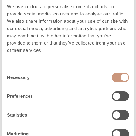
We use cookies to personalise content and ads, to
Tarjoamme palvelut
provide social media features and to analyse our traffic.
We also share information about your use of our site with
tarpeidesi mukaan
our social media, advertising and analytics partners who
may combine it with other information that you’ve
Panostamme palvelun helppouteen. Tulitikut
provided to them or that they’ve collected from your use
käteen -lupauksemme on merkki sinulle
of their services.
vaivattomuudesta.
Consent
LUE LISÄÄ
Necessary
Selection
Preferences
Statistics
Marketing