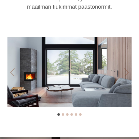
maailman tiukimmat päästönormit.
Previous
Next