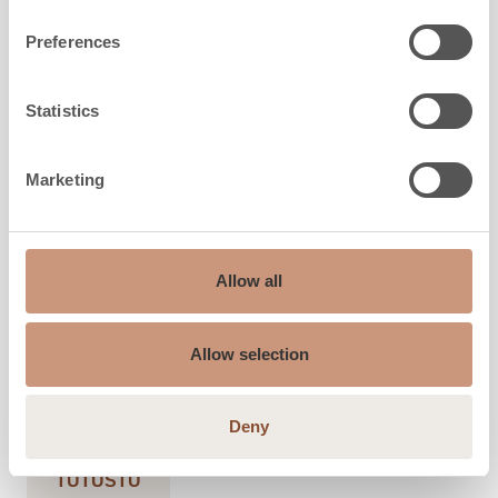
Preferences
Statistics
Marketing
KARELIA
Akko
Allow all
Korkeus
1635
-
2235
mm
Leveys
1100
mm
Allow selection
Syvyys
550
mm
Paino
1660
-
2320
kg
Lämmitysala
50
-
90
m2
Deny
TUTUSTU