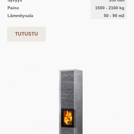
Syvyys
550
mm
Paino
1500
-
2160
kg
Lämmitysala
50
-
90
m2
TUTUSTU