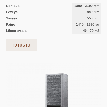
Korkeus
1890
-
2190
mm
Leveys
840
mm
Syvyys
550
mm
Paino
1440
-
1690
kg
Lämmitysala
40
-
70
m2
TUTUSTU