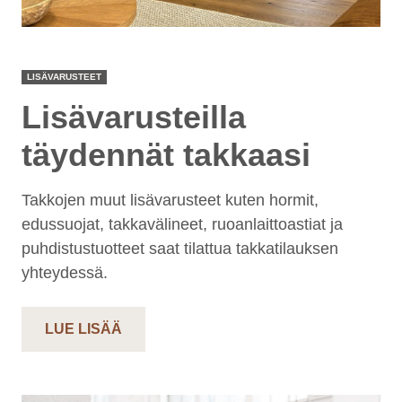
LISÄVARUSTEET
Lisävarusteilla
täydennät takkaasi
Takkojen muut lisävarusteet kuten hormit,
edussuojat, takkavälineet, ruoanlaittoastiat ja
puhdistustuotteet saat tilattua takkatilauksen
yhteydessä.
LUE LISÄÄ