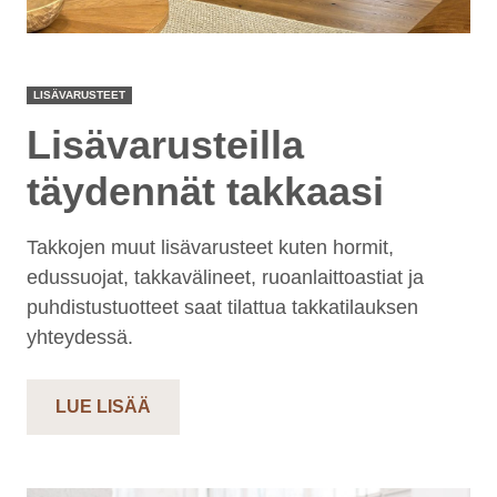
LISÄVARUSTEET
Lisävarusteilla
täydennät takkaasi
Takkojen muut lisävarusteet kuten hormit,
edussuojat, takkavälineet, ruoanlaittoastiat ja
puhdistustuotteet saat tilattua takkatilauksen
yhteydessä.
LUE LISÄÄ