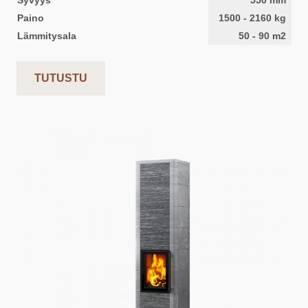
Syvyys
550
mm
Paino
1500
-
2160
kg
Lämmitysala
50
-
90
m2
TUTUSTU