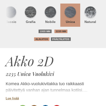
Classic
Grafia
Nobile
Unica
Natural
1935 MM
2235 MM
ALALIITOS
PÄÄLTÄLIITOS
Akko 2D
2235 Unica Vuolukivi
Komea Akko-vuolukivitakka tuo raikkaasti
päivitettyä vanhan ajan tunnelmaa kotiisi.
Ilmeikkyyttä antavat yläreunassa ja jalustassa
Lue lisää
kulkevat ulkonevat koristelistat ja pyöristetyt