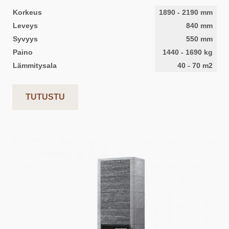
Korkeus
1890
-
2190
mm
Leveys
840
mm
Syvyys
550
mm
Paino
1440
-
1690
kg
Lämmitysala
40
-
70
m2
TUTUSTU