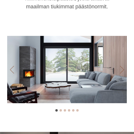
maailman tiukimmat päästönormit.
Previous
Next