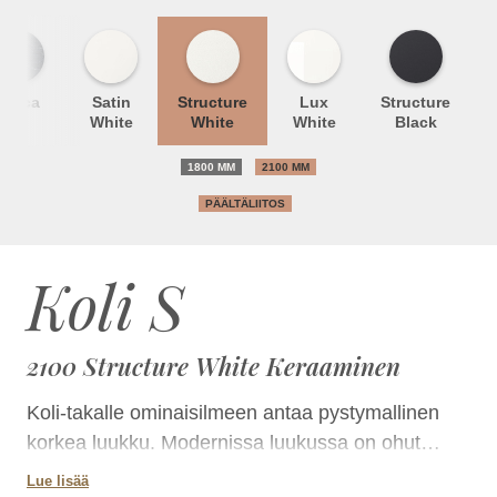
Unica
Satin
Structure
Lux
Structure
White
White
White
Black
1800 MM
2100 MM
PÄÄLTÄLIITOS
Koli S
2100 Structure White Keraaminen
Koli-takalle ominaisilmeen antaa pystymallinen
korkea luukku. Modernissa luukussa on ohut
mustanharmaa metallireunus ja kaksinkertainen
Lue lisää