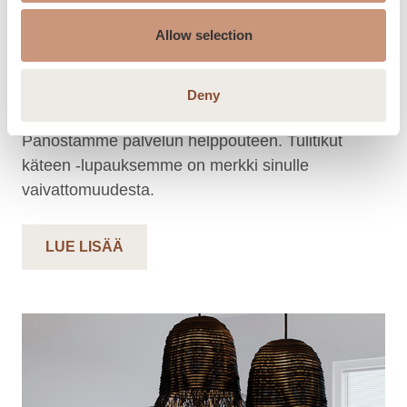
PALVELUT
Allow selection
Tarjoamme palvelut
tarpeidesi mukaan
Deny
Panostamme palvelun helppouteen. Tulitikut
käteen -lupauksemme on merkki sinulle
vaivattomuudesta.
LUE LISÄÄ