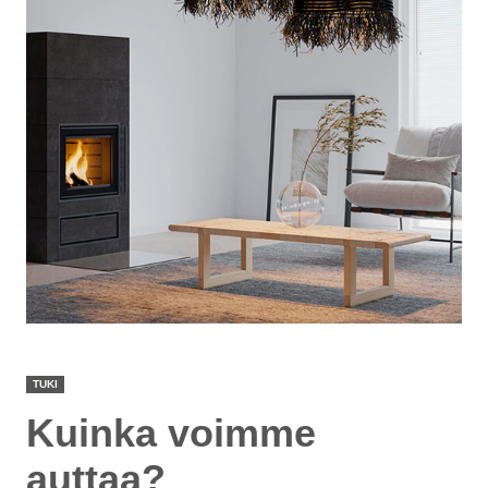
TUKI
Kuinka voimme
auttaa?