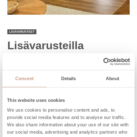
LISÄVARUSTEET
Lisävarusteilla
täydennät takkaasi
Takkojen muut lisävarusteet kuten hormit,
Consent
Details
About
edussuojat, takkavälineet, ruoanlaittoastiat ja
puhdistustuotteet saat tilattua takkatilauksen
yhteydessä.
This website uses cookies
We use cookies to personalise content and ads, to
provide social media features and to analyse our traffic.
LUE LISÄÄ
We also share information about your use of our site with
our social media, advertising and analytics partners who