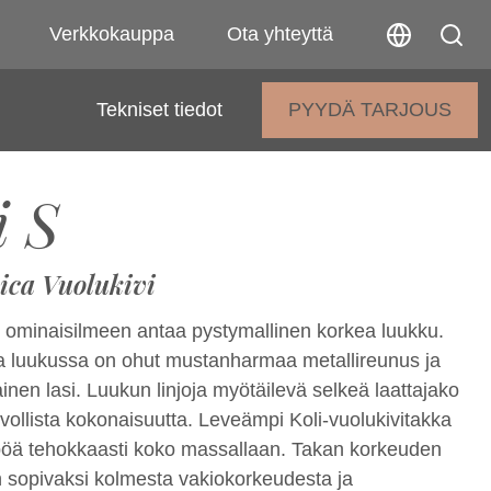
Verkkokauppa
Ota yhteyttä
Tekniset tiedot
PYYDÄ TARJOUS
i S
ica Vuolukivi
le ominaisilmeen antaa pystymallinen korkea luukku.
 luukussa on ohut mustanharmaa metallireunus ja
inen lasi. Luukun linjoja myötäilevä selkeä laattajako
vollista kokonaisuutta. Leveämpi Koli-vuolukivitakka
öä tehokkaasti koko massallaan. Takan korkeuden
an sopivaksi kolmesta vakiokorkeudesta ja