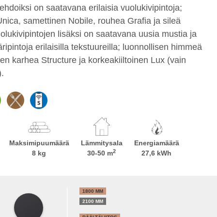
ehdoiksi on saatavana erilaisia vuolukivipintoja;
nica, samettinen Nobile, rouhea Grafia ja sileä
olukivipintojen lisäksi on saatavana uusia mustia ja
äripintoja erilaisilla tekstuureilla; luonnollisen himmeä
en karhea Structure ja korkeakiiltoinen Lux (vain
.
Maksimipuumäärä
Lämmitysala
Energiamäärä
2
8 kg
30-50 m
27,6 kWh
1800 MM
2100 MM