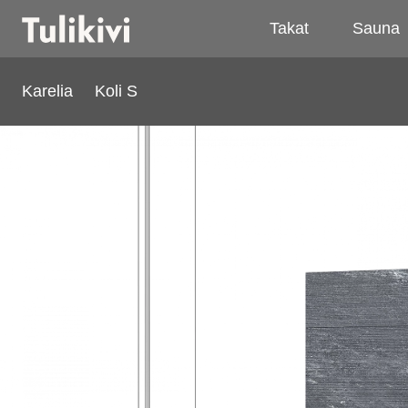
Takat
Sauna
Karelia
Koli S
Koli S