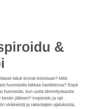
spiroidu &
i
ilaiset takat erovat toisistaan? Mitä
aisi huomioida takkaa hankkiessa? Enpä
isi huomioda, kun uutta lämmityskautta
ee kesän jälkeen? Inspiroidu ja opi
n vinkkeistä ja rakentajien ajatuksista.