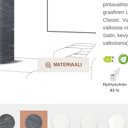
pintavaihto
graafinen U
Classic. Vu
valkoisia v
Satin, kevy
valkoisena)
MATERIAALI
Hyötysuhde
83 %