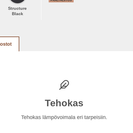
PÄÄLTÄLIITOS
Structure
Black
dostot
Tehokas
Tehokas lämpövoimala eri tarpeisiin.