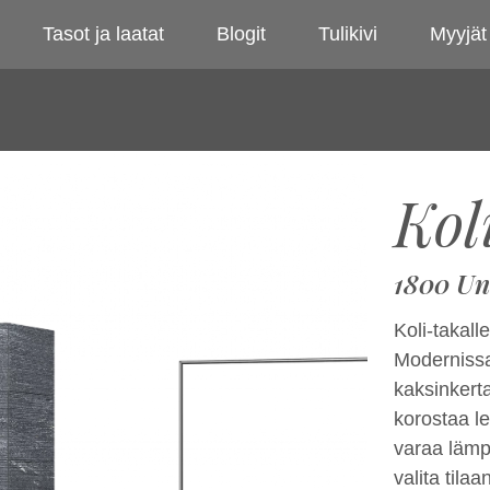
Tasot ja laatat
Blogit
Tulikivi
Myyjät
Kol
1800 Un
Koli-takal
Modernissa
kaksinkerta
korostaa le
varaa lämp
valita tila