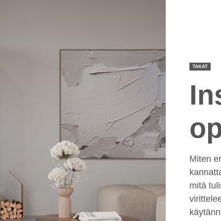
TAKAT
In
op
Miten er
kannatt
mitä tul
virittel
käytännö