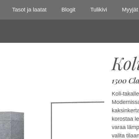
Tasot ja laatat
Blogit
Tulikivi
Myyjät
Kol
1500 Cla
Koli-takal
Modernissa
kaksinkerta
korostaa le
varaa lämp
valita tila