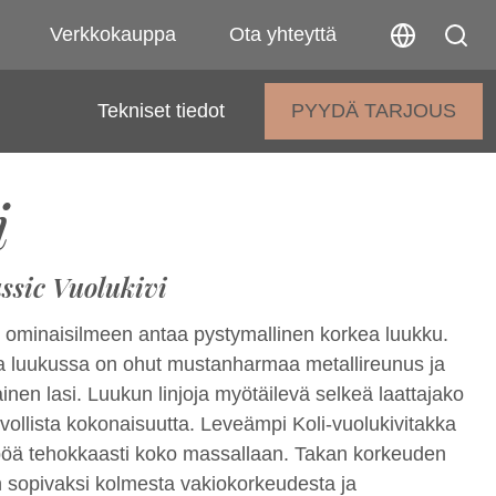
Verkkokauppa
Ota yhteyttä
Tekniset tiedot
PYYDÄ TARJOUS
i
ssic Vuolukivi
le ominaisilmeen antaa pystymallinen korkea luukku.
 luukussa on ohut mustanharmaa metallireunus ja
inen lasi. Luukun linjoja myötäilevä selkeä laattajako
vollista kokonaisuutta. Leveämpi Koli-vuolukivitakka
öä tehokkaasti koko massallaan. Takan korkeuden
an sopivaksi kolmesta vakiokorkeudesta ja