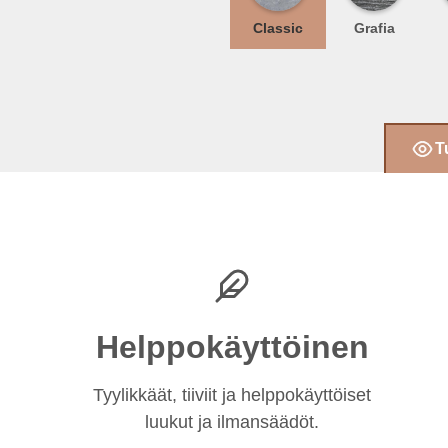
Classic
Grafia
T
Helppokäyttöinen
Tyylikkäät, tiiviit ja helppokäyttöiset
luukut ja ilmansäädöt.