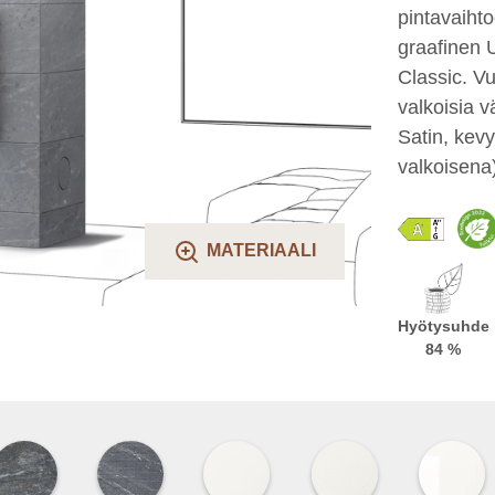
pintavaihto
graafinen U
Classic. Vu
valkoisia v
Satin, kevy
valkoisena)
MATERIAALI
Hyötysuhde
84 %