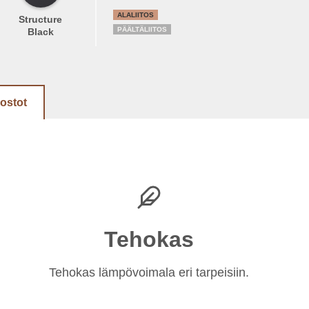
ALALIITOS
Structure
PÄÄLTÄLIITOS
Black
dostot
Tehokas
Tehokas lämpövoimala eri tarpeisiin.