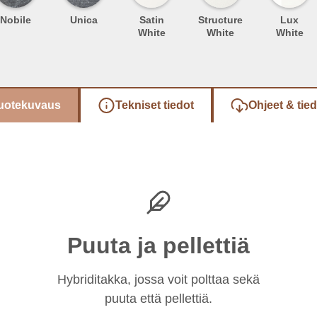
Nobile
Unica
Satin
Structure
Lux
White
White
White
uotekuvaus
Tekniset tiedot
Ohjeet & tie
Puuta ja pellettiä
Hybriditakka, jossa voit polttaa sekä
puuta että pellettiä.