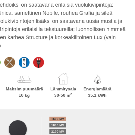
ehdoiksi on saatavana erilaisia vuolukivipintoja;
nica, samettinen Nobile, rouhea Grafia ja sileä
olukivipintojen lisäksi on saatavana uusia mustia ja
äripintoja erilaisilla tekstuureilla; luonnollisen himmeä
en karhea Structure ja korkeakiiltoinen Lux (vain
.
Maksimipuumäärä
Lämmitysala
Energiamäärä
2
10 kg
30-50 m
35,1 kWh
1500 MM
1800 MM
2100 MM