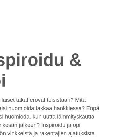
spiroidu &
i
ilaiset takat erovat toisistaan? Mitä
aisi huomioida takkaa hankkiessa? Enpä
isi huomioda, kun uutta lämmityskautta
ee kesän jälkeen? Inspiroidu ja opi
n vinkkeistä ja rakentajien ajatuksista.