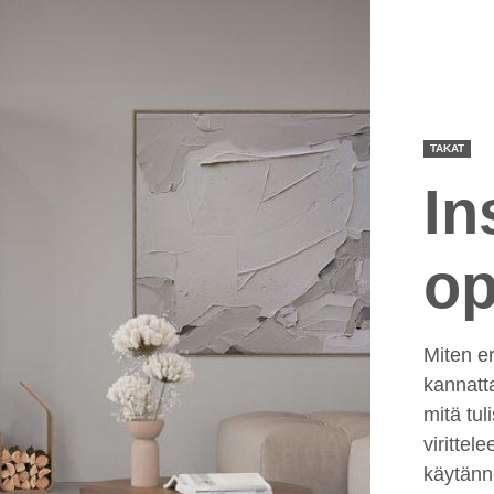
TAKAT
In
op
Miten er
kannatt
mitä tul
virittel
käytännö