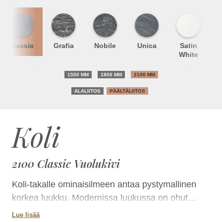
Classic
Grafia
Nobile
Unica
Satin
S
White
1500 MM
1800 MM
2100 MM
ALALIITOS
PÄÄLTÄLIITOS
Koli
2100 Classic Vuolukivi
Koli-takalle ominaisilmeen antaa pystymallinen
korkea luukku. Modernissa luukussa on ohut
mustanharmaa metallireunus ja kaksinkertainen
Lue lisää