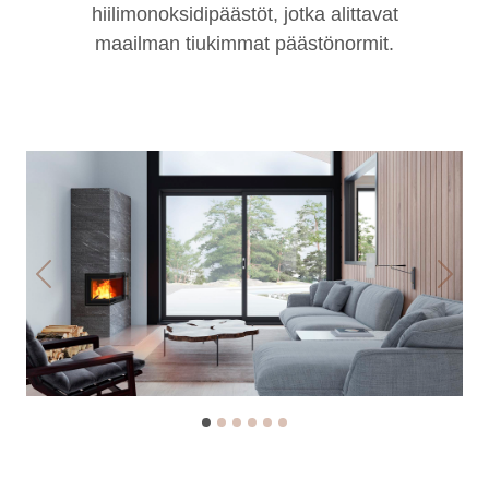
hiilimonoksidipäästöt, jotka alittavat
maailman tiukimmat päästönormit.
Previous
Next