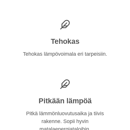
Tehokas
Tehokas lämpövoimala eri tarpeisiin.
Pitkään lämpöä
Pitkä lämmönluovutusaika ja tiivis
rakenne. Sopii hyvin
matalaenergiataloihin.