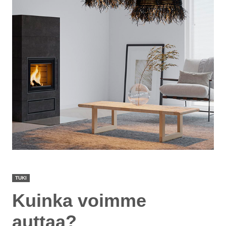
TUKI
Kuinka voimme
auttaa?