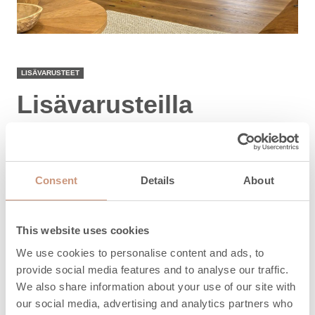
LISÄVARUSTEET
Lisävarusteilla
täydennät takkaasi
Takkojen muut lisävarusteet kuten hormit,
Consent
Details
About
edussuojat, takkavälineet, ruoanlaittoastiat ja
puhdistustuotteet saat tilattua takkatilauksen
yhteydessä.
This website uses cookies
We use cookies to personalise content and ads, to
provide social media features and to analyse our traffic.
LUE LISÄÄ
We also share information about your use of our site with
our social media, advertising and analytics partners who