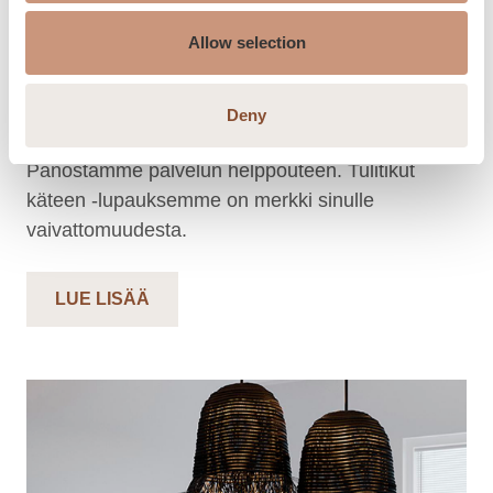
PALVELUT
Allow selection
Tarjoamme palvelut
tarpeidesi mukaan
Deny
Panostamme palvelun helppouteen. Tulitikut
käteen -lupauksemme on merkki sinulle
vaivattomuudesta.
LUE LISÄÄ