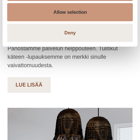
PALVELUT
Allow selection
Tarjoamme palvelut
tarpeidesi mukaan
Deny
Panostamme palvelun helppouteen. Tulitikut
käteen -lupauksemme on merkki sinulle
vaivattomuudesta.
LUE LISÄÄ