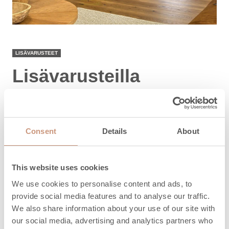
LISÄVARUSTEET
Lisävarusteilla
täydennät takkaasi
Takkojen muut lisävarusteet kuten hormit,
Consent
Details
About
edussuojat, takkavälineet, ruoanlaittoastiat ja
puhdistustuotteet saat tilattua takkatilauksen
yhteydessä.
This website uses cookies
We use cookies to personalise content and ads, to
provide social media features and to analyse our traffic.
LUE LISÄÄ
We also share information about your use of our site with
our social media, advertising and analytics partners who