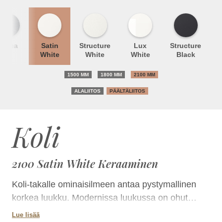
Unica
Satin
Structure
Lux
Structure
White
White
White
Black
1500 MM
1800 MM
2100 MM
ALALIITOS
PÄÄLTÄLIITOS
Koli
2100 Satin White Keraaminen
Koli-takalle ominaisilmeen antaa pystymallinen
korkea luukku. Modernissa luukussa on ohut
mustanharmaa metallireunus ja kaksinkertainen
Lue lisää