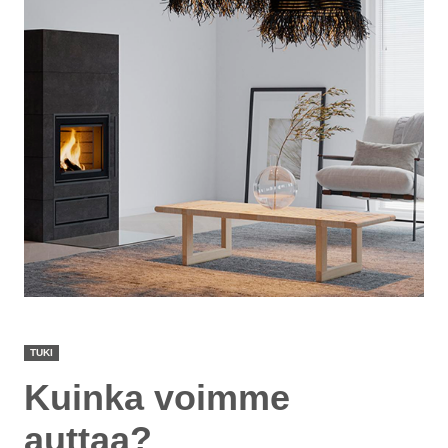
TUKI
Kuinka voimme
auttaa?