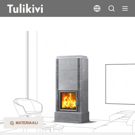
Laivo S
MATERIAALI