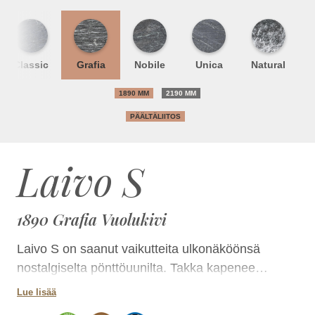
Classic
Grafia
Nobile
Unica
Natural
1890 MM
2190 MM
PÄÄLTÄLIITOS
Laivo S
1890 Grafia Vuolukivi
Laivo S on saanut vaikutteita ulkonäköönsä
nostalgiselta pönttöuunilta. Takka kapenee
yläosastaan kulmikkaaseen koristelistaan.
Lue lisää
Pyöristetyt kulmat ja ulkoneva jalusta tuovat