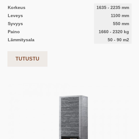
Korkeus
1635
-
2235
mm
Leveys
1100
mm
Syvyys
550
mm
Paino
1660
-
2320
kg
Lämmitysala
50
-
90
m2
TUTUSTU