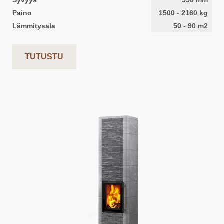
Syvyys
550
mm
Paino
1500
-
2160
kg
Lämmitysala
50
-
90
m2
TUTUSTU