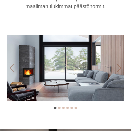
maailman tiukimmat päästönormit.
Previous
Next