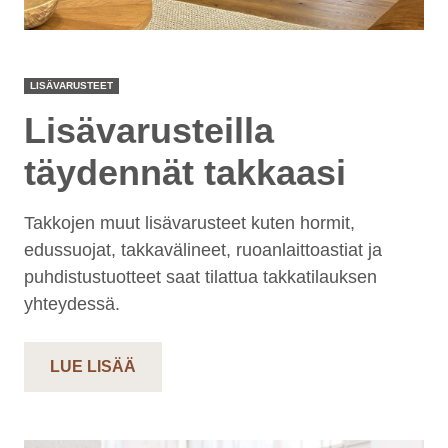
LISÄVARUSTEET
Lisävarusteilla
täydennät takkaasi
Takkojen muut lisävarusteet kuten hormit,
edussuojat, takkavälineet, ruoanlaittoastiat ja
puhdistustuotteet saat tilattua takkatilauksen
yhteydessä.
LUE LISÄÄ