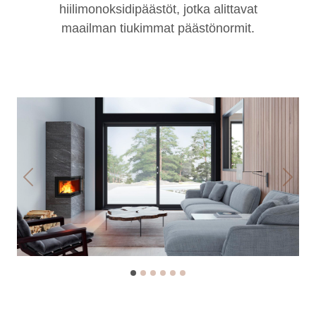
hiilimonoksidipäästöt, jotka alittavat
maailman tiukimmat päästönormit.
Previous
Next