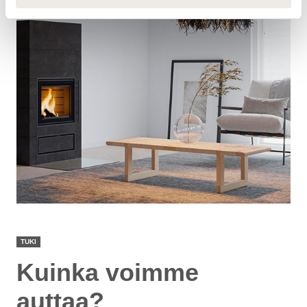
TUKI
Kuinka voimme
auttaa?