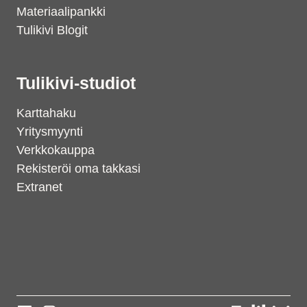
Materiaalipankki
Tulikivi Blogit
Tulikivi-studiot
Karttahaku
Yritysmyynti
Verkkokauppa
Rekisteröi oma takkasi
Extranet
Support
S
Hi there! How can we help you
today?