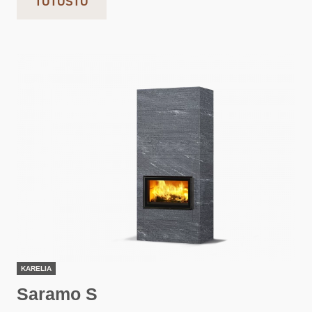
TUTUSTU
KARELIA
Saramo S