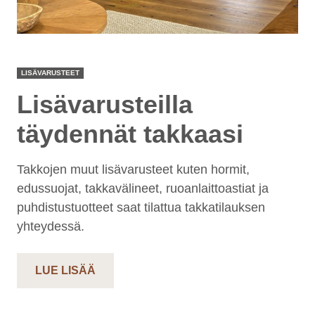
LISÄVARUSTEET
Lisävarusteilla
täydennät takkaasi
Takkojen muut lisävarusteet kuten hormit,
edussuojat, takkavälineet, ruoanlaittoastiat ja
puhdistustuotteet saat tilattua takkatilauksen
yhteydessä.
LUE LISÄÄ