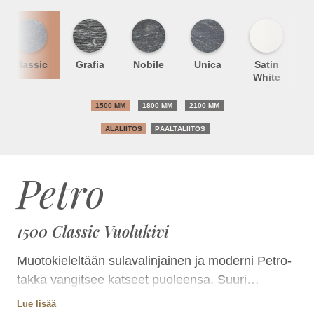
Classic
Grafia
Nobile
Unica
Satin
S
White
1500 MM
1800 MM
2100 MM
ALALIITOS
PÄÄLTÄLIITOS
Petro
1500 Classic Vuolukivi
Muotokieleltään sulavalinjainen ja moderni Petro-
takka vangitsee katseet puoleensa. Suuri
kulmaluukku antaa tulen loimun laajasti
Lue lisää