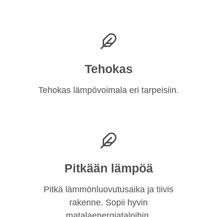
Tehokas
Tehokas lämpövoimala eri tarpeisiin.
Pitkään lämpöä
Pitkä lämmönluovutusaika ja tiivis
rakenne. Sopii hyvin
matalaenergiataloihin.