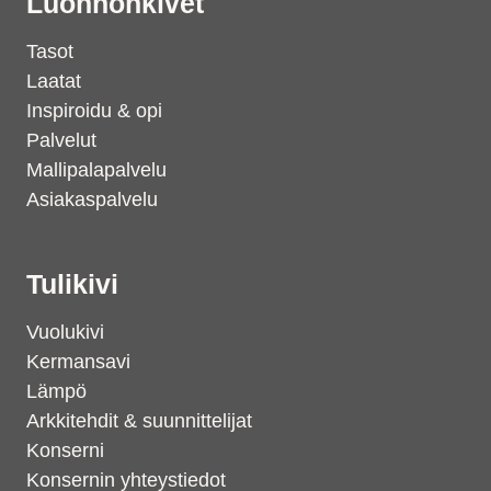
Luonnonkivet
Tasot
Laatat
Inspiroidu & opi
Palvelut
Mallipalapalvelu
Asiakaspalvelu
Tulikivi
Vuolukivi
Kermansavi
Lämpö
Arkkitehdit & suunnittelijat
Konserni
Konsernin yhteystiedot