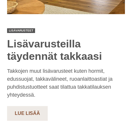
LISÄVARUSTEET
Lisävarusteilla
täydennät takkaasi
Takkojen muut lisävarusteet kuten hormit,
edussuojat, takkavälineet, ruoanlaittoastiat ja
puhdistustuotteet saat tilattua takkatilauksen
yhteydessä.
LUE LISÄÄ