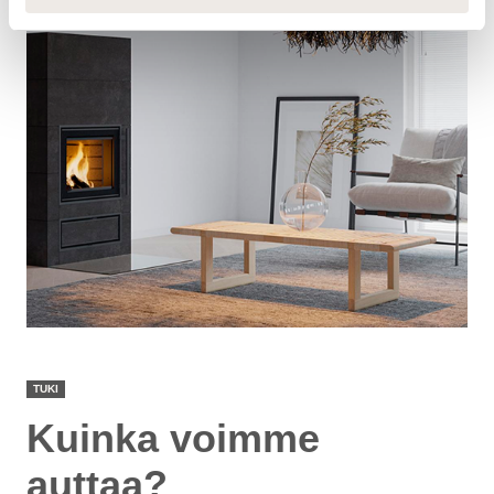
TUKI
Kuinka voimme
auttaa?