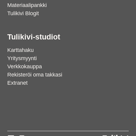
Materiaalipankki
Tulikivi Blogit
Tulikivi-studiot
Karttahaku
Yritysmyynti
Verkkokauppa
Rekisteröi oma takkasi
Extranet
Support
S
Hi there! How can we help you
today?