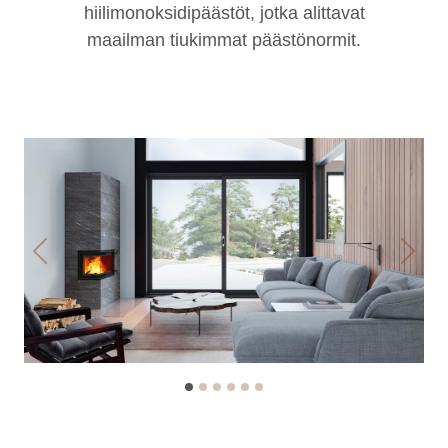
hiilimonoksidipäästöt, jotka alittavat
maailman tiukimmat päästönormit.
Previous
Next