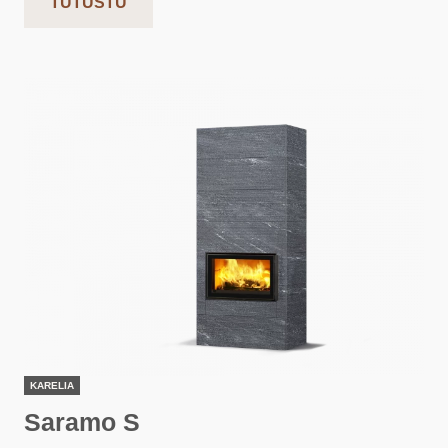
TUTUSTU
KARELIA
Saramo S