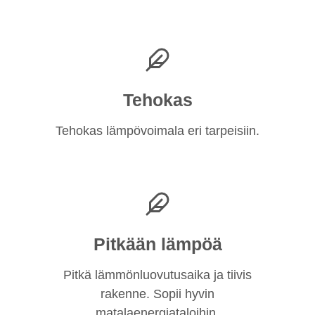
Tehokas
Tehokas lämpövoimala eri tarpeisiin.
Pitkään lämpöä
Pitkä lämmönluovutusaika ja tiivis
rakenne. Sopii hyvin
matalaenergiataloihin.