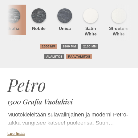
Grafia
Nobile
Unica
Satin
Structure
White
White
1500 MM
1800 MM
2100 MM
ALALIITOS
PÄÄLTÄLIITOS
Petro
1500 Grafia Vuolukivi
Muotokieleltään sulavalinjainen ja moderni Petro-
takka vangitsee katseet puoleensa. Suuri
kulmaluukku antaa tulen loimun laajasti
Lue lisää