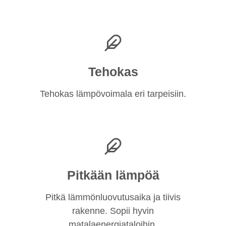
Tehokas
Tehokas lämpövoimala eri tarpeisiin.
Pitkään lämpöä
Pitkä lämmönluovutusaika ja tiivis
rakenne. Sopii hyvin
matalaenergiataloihin.