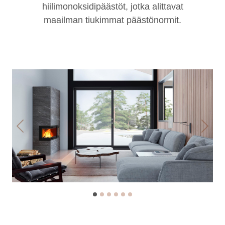
hiilimonoksidipäästöt, jotka alittavat
maailman tiukimmat päästönormit.
Previous
Next