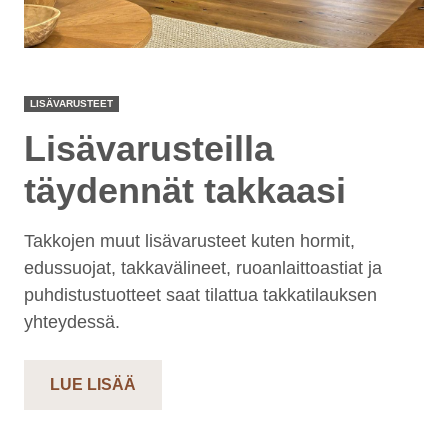
LISÄVARUSTEET
Lisävarusteilla
täydennät takkaasi
Takkojen muut lisävarusteet kuten hormit,
edussuojat, takkavälineet, ruoanlaittoastiat ja
puhdistustuotteet saat tilattua takkatilauksen
yhteydessä.
LUE LISÄÄ