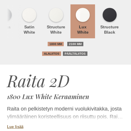
Unica
Satin
Structure
Lux
Structure
White
White
White
Black
1800 MM
2100 MM
ALALIITOS
PÄÄLTÄLIITOS
Raita 2D
1800 Lux White Keraaminen
Raita on pelkistetyn moderni vuolukivitakka, josta
ylimääräinen koristeellisuus on riisuttu pois. Raita-
takka varaa lämpöä tehokkaasti koko massallaan.
Lue lisää