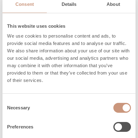
Consent
Details
About
PALVELUT
Tarjoamme palvelut
This website uses cookies
tarpeidesi mukaan
We use cookies to personalise content and ads, to
provide social media features and to analyse our traffic.
Panostamme palvelun helppouteen. Tulitikut
We also share information about your use of our site with
käteen -lupauksemme on merkki sinulle
our social media, advertising and analytics partners who
vaivattomuudesta.
may combine it with other information that you’ve
provided to them or that they’ve collected from your use
of their services.
LUE LISÄÄ
Consent
Necessary
Selection
Preferences