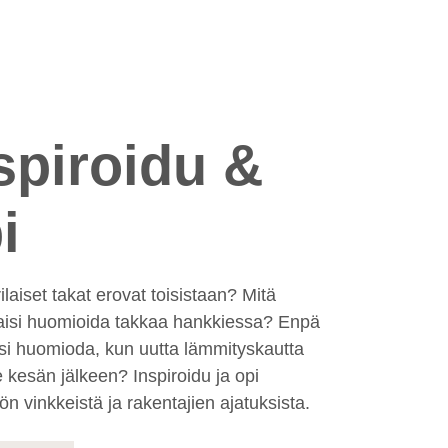
spiroidu &
i
ilaiset takat erovat toisistaan? Mitä
aisi huomioida takkaa hankkiessa? Enpä
isi huomioda, kun uutta lämmityskautta
ee kesän jälkeen? Inspiroidu ja opi
n vinkkeistä ja rakentajien ajatuksista.