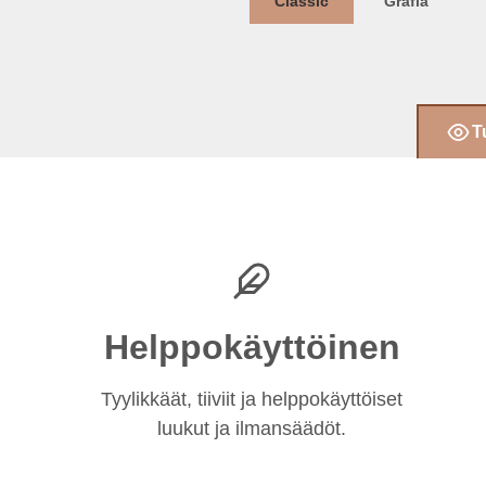
Classic
Grafia
T
Helppokäyttöinen
Tyylikkäät, tiiviit ja helppokäyttöiset
luukut ja ilmansäädöt.