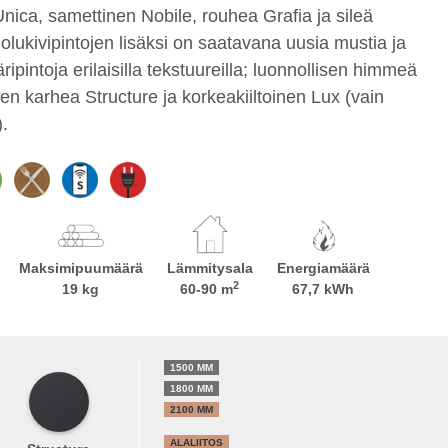
nica, samettinen Nobile, rouhea Grafia ja sileä
olukivipintojen lisäksi on saatavana uusia mustia ja
äripintoja erilaisilla tekstuureilla; luonnollisen himmeä
en karhea Structure ja korkeakiiltoinen Lux (vain
.
Maksimipuumäärä
Lämmitysala
Energiamäärä
2
19 kg
60-90 m
67,7 kWh
1500 MM
1800 MM
2100 MM
ALALIITOS