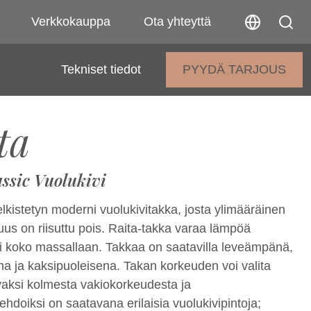
Verkkokauppa
Ota yhteyttä
Tekniset tiedot
PYYDÄ TARJOUS
ta
ssic Vuolukivi
lkistetyn moderni vuolukivitakka, josta ylimääräinen
suus on riisuttu pois. Raita-takka varaa lämpöä
i koko massallaan. Takkaa on saatavilla leveämpänä,
 ja kaksipuoleisena. Takan korkeuden voi valita
ivaksi kolmesta vakiokorkeudesta ja
ehdoiksi on saatavana erilaisia vuolukivipintoja;