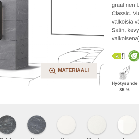
graafinen U
Classic. Vu
valkoisia v
Satin, kevy
valkoisena)
MATERIAALI
Hyötysuhde
85 %