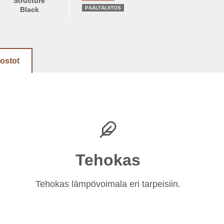
Structure
PÄÄLTÄLIITOS
Black
dostot
Tehokas
Tehokas lämpövoimala eri tarpeisiin.