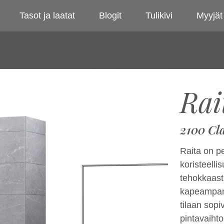
Tasot ja laatat
Blogit
Tulikivi
Myyjät
Rai
2100 Cla
Raita on pe
koristeelli
tehokkaast
kapeampana
tilaan sop
pintavaihto