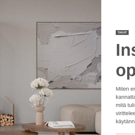
TAKAT
In
op
Miten er
kannatt
mitä tul
virittel
käytännö