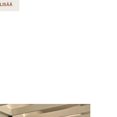
 LISÄÄ