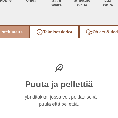
Nobile
Unica
Satin
Structure
Lux
White
White
White
uotekuvaus
Tekniset tiedot
Ohjeet & tie
Puuta ja pellettiä
Hybriditakka, jossa voit polttaa sekä
puuta että pellettiä.