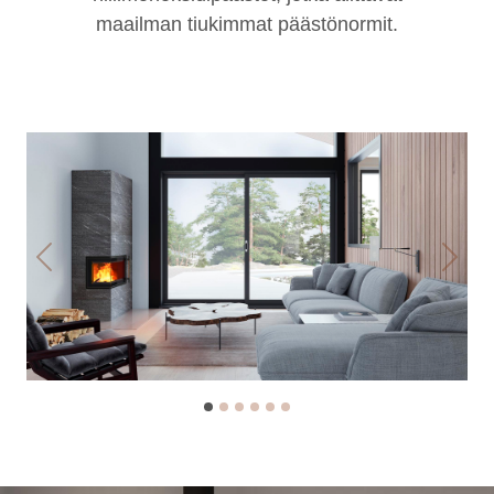
maailman tiukimmat päästönormit.
Previous
Next