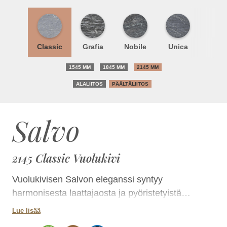
Classic
Grafia
Nobile
Unica
1545 MM
1845 MM
2145 MM
ALALIITOS
PÄÄLTÄLIITOS
Salvo
2145 Classic Vuolukivi
Vuolukivisen Salvon eleganssi syntyy
harmonisesta laattajaosta ja pyöristetyistä
kulmista. Pintaverhoiluun voit valita joko
Lue lisää
kokonaan klassisen sileää vuolukiveä tai