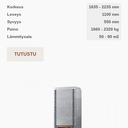
Korkeus
1635
-
2235
mm
Leveys
1100
mm
Syvyys
550
mm
Paino
1660
-
2320
kg
Lämmitysala
50
-
90
m2
TUTUSTU