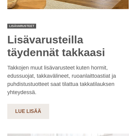
LISÄVARUSTEET
Lisävarusteilla
täydennät takkaasi
Takkojen muut lisävarusteet kuten hormit,
edussuojat, takkavälineet, ruoanlaittoastiat ja
puhdistustuotteet saat tilattua takkatilauksen
yhteydessä.
LUE LISÄÄ