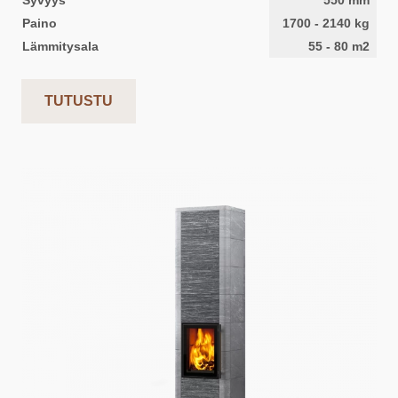
Syvyys
550
mm
Paino
1700
-
2140
kg
Lämmitysala
55
-
80
m2
TUTUSTU