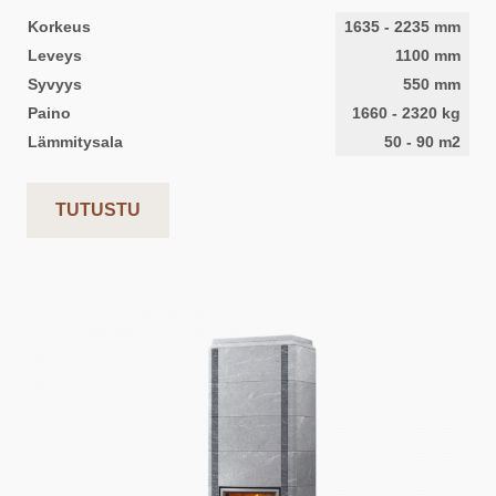
Korkeus
1635
-
2235
mm
Leveys
1100
mm
Syvyys
550
mm
Paino
1660
-
2320
kg
Lämmitysala
50
-
90
m2
TUTUSTU