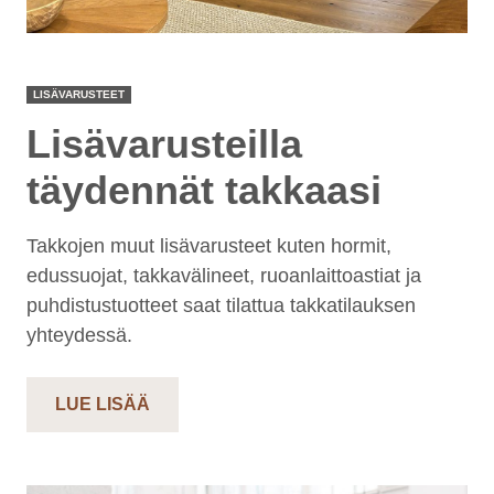
LISÄVARUSTEET
Lisävarusteilla
täydennät takkaasi
Takkojen muut lisävarusteet kuten hormit,
edussuojat, takkavälineet, ruoanlaittoastiat ja
puhdistustuotteet saat tilattua takkatilauksen
yhteydessä.
LUE LISÄÄ