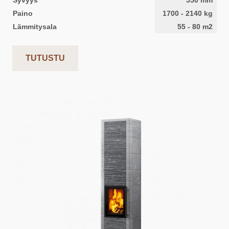
Syvyys
550
mm
Paino
1700
-
2140
kg
Lämmitysala
55
-
80
m2
TUTUSTU