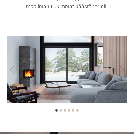
maailman tiukimmat päästönormit.
Previous
Next