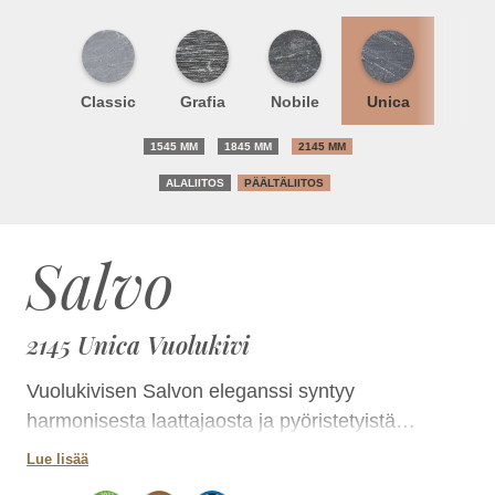
Classic
Grafia
Nobile
Unica
1545 MM
1845 MM
2145 MM
ALALIITOS
PÄÄLTÄLIITOS
Salvo
2145 Unica Vuolukivi
Vuolukivisen Salvon eleganssi syntyy
harmonisesta laattajaosta ja pyöristetyistä
kulmista. Pintaverhoiluun voit valita joko
Lue lisää
kokonaan klassisen sileää vuolukiveä tai