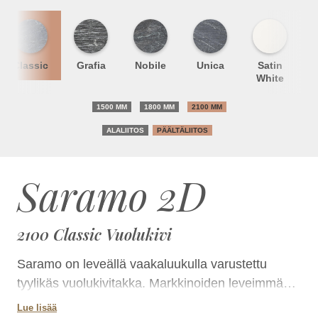
Classic
Grafia
Nobile
Unica
Satin
S
White
1500 MM
1800 MM
2100 MM
ALALIITOS
PÄÄLTÄLIITOS
Saramo 2D
2100 Classic Vuolukivi
Saramo on leveällä vaakaluukulla varustettu
tyylikäs vuolukivitakka. Markkinoiden leveimmän
luukun kautta tuli näkyy kauniisti ja kauas.Takkaa
Lue lisää