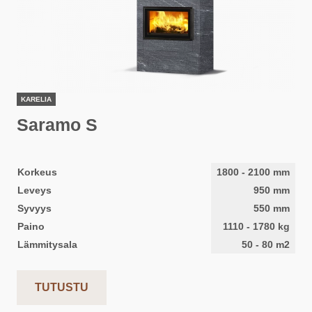
KARELIA
Saramo S
Korkeus
1800
-
2100
mm
Leveys
950
mm
Syvyys
550
mm
Paino
1110
-
1780
kg
Lämmitysala
50
-
80
m2
TUTUSTU