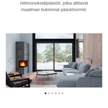
hiilimonoksidipäästöt, jotka alittavat
maailman tiukimmat päästönormit.
Previous
Next