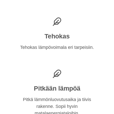
Tehokas
Tehokas lämpövoimala eri tarpeisiin.
Pitkään lämpöä
Pitkä lämmönluovutusaika ja tiivis
rakenne. Sopii hyvin
matalaenergiataloihin.