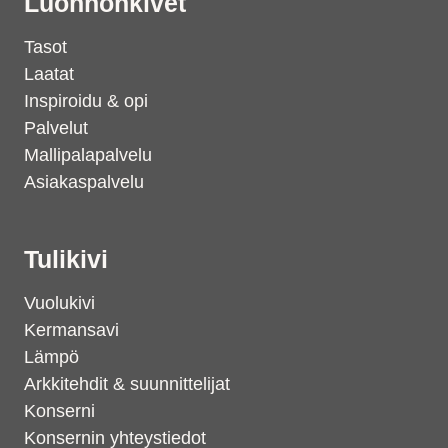
Luonnonkivet
Tasot
Laatat
Inspiroidu & opi
Palvelut
Mallipalapalvelu
Asiakaspalvelu
Tulikivi
Vuolukivi
Kermansavi
Lämpö
Arkkitehdit & suunnittelijat
Konserni
Konsernin yhteystiedot