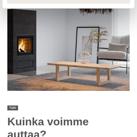
TUKI
Kuinka voimme
auttaa?