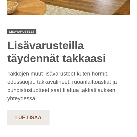
LISÄVARUSTEET
Lisävarusteilla
täydennät takkaasi
Takkojen muut lisävarusteet kuten hormit,
edussuojat, takkavälineet, ruoanlaittoastiat ja
puhdistustuotteet saat tilattua takkatilauksen
yhteydessä.
LUE LISÄÄ