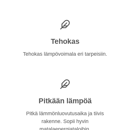
Tehokas
Tehokas lämpövoimala eri tarpeisiin.
Pitkään lämpöä
Pitkä lämmönluovutusaika ja tiivis
rakenne. Sopii hyvin
matalaenergiataloihin.