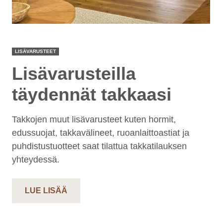
LISÄVARUSTEET
Lisävarusteilla
täydennät takkaasi
Takkojen muut lisävarusteet kuten hormit,
edussuojat, takkavälineet, ruoanlaittoastiat ja
puhdistustuotteet saat tilattua takkatilauksen
yhteydessä.
LUE LISÄÄ