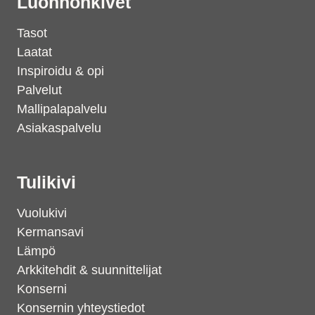
Luonnonkivet
Tasot
Laatat
Inspiroidu & opi
Palvelut
Mallipalapalvelu
Asiakaspalvelu
Tulikivi
Vuolukivi
Kermansavi
Lämpö
Arkkitehdit & suunnittelijat
Konserni
Konsernin yhteystiedot