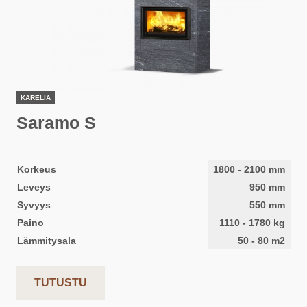
KARELIA
Saramo S
Korkeus
1800
-
2100
mm
Leveys
950
mm
Syvyys
550
mm
Paino
1110
-
1780
kg
Lämmitysala
50
-
80
m2
TUTUSTU