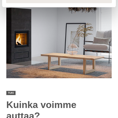
TUKI
Kuinka voimme
auttaa?