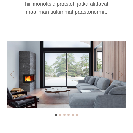
hiilimonoksidipäästöt, jotka alittavat
maailman tiukimmat päästönormit.
Previous
Next