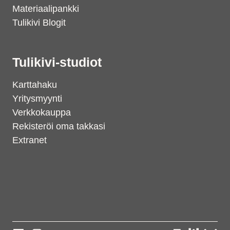
Materiaalipankki
Tulikivi Blogit
Tulikivi-studiot
Karttahaku
Yritysmyynti
Verkkokauppa
Rekisteröi oma takkasi
Extranet
Support
S
Hi there! How can we help you
today?