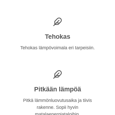
Tehokas
Tehokas lämpövoimala eri tarpeisiin.
Pitkään lämpöä
Pitkä lämmönluovutusaika ja tiivis
rakenne. Sopii hyvin
matalaenergiataloihin.