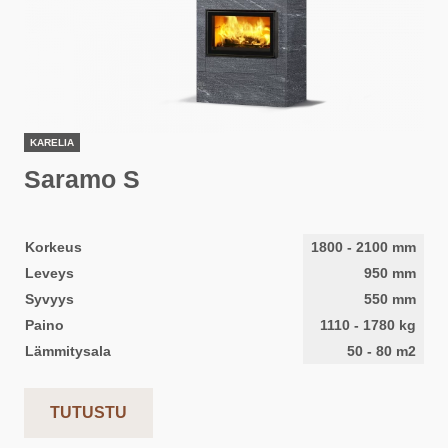
KARELIA
Saramo S
Korkeus
1800
-
2100
mm
Leveys
950
mm
Syvyys
550
mm
Paino
1110
-
1780
kg
Lämmitysala
50
-
80
m2
TUTUSTU