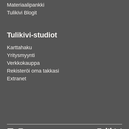
Materiaalipankki
Tulikivi Blogit
Tulikivi-studiot
Karttahaku
Yritysmyynti
Verkkokauppa
Rekisteröi oma takkasi
Extranet
Support
S
Hi there! How can we help you
today?