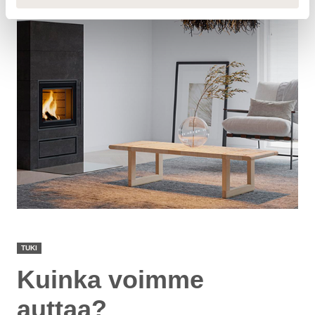
TUKI
Kuinka voimme
auttaa?