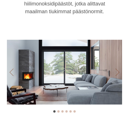
hiilimonoksidipäästöt, jotka alittavat
maailman tiukimmat päästönormit.
Previous
Next