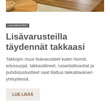
LISÄVARUSTEET
Lisävarusteilla
täydennät takkaasi
Takkojen muut lisävarusteet kuten hormit,
edussuojat, takkavälineet, ruoanlaittoastiat ja
puhdistustuotteet saat tilattua takkatilauksen
yhteydessä.
LUE LISÄÄ