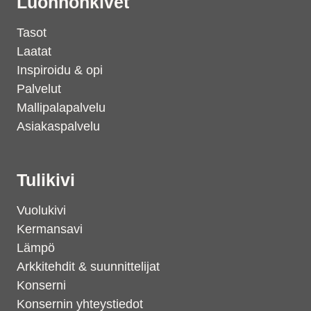
Luonnonkivet
Tasot
Laatat
Inspiroidu & opi
Palvelut
Mallipalapalvelu
Asiakaspalvelu
Tulikivi
Vuolukivi
Kermansavi
Lämpö
Arkkitehdit & suunnittelijat
Konserni
Konsernin yhteystiedot