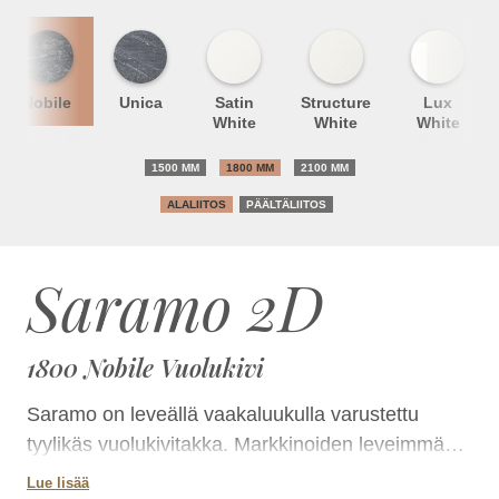
Nobile
Unica
Satin
Structure
Lux
White
White
White
1500 MM
1800 MM
2100 MM
ALALIITOS
PÄÄLTÄLIITOS
Saramo 2D
1800 Nobile Vuolukivi
Saramo on leveällä vaakaluukulla varustettu
tyylikäs vuolukivitakka. Markkinoiden leveimmän
luukun kautta tuli näkyy kauniisti ja kauas.Takkaa
Lue lisää