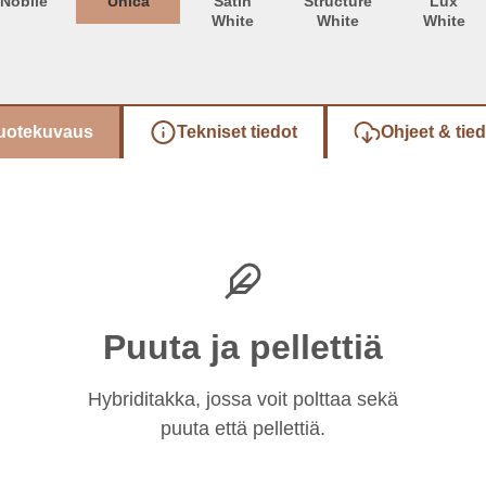
Nobile
Unica
Satin
Structure
Lux
White
White
White
uotekuvaus
Tekniset tiedot
Ohjeet & tie
Puuta ja pellettiä
Hybriditakka, jossa voit polttaa sekä
puuta että pellettiä.