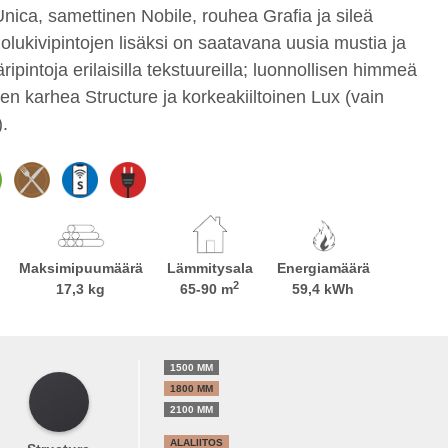
nica, samettinen Nobile, rouhea Grafia ja sileä
olukivipintojen lisäksi on saatavana uusia mustia ja
äripintoja erilaisilla tekstuureilla; luonnollisen himmeä
en karhea Structure ja korkeakiiltoinen Lux (vain
.
Maksimipuumäärä
Lämmitysala
Energiamäärä
2
17,3 kg
65-90 m
59,4 kWh
1500 MM
1800 MM
2100 MM
ALALIITOS