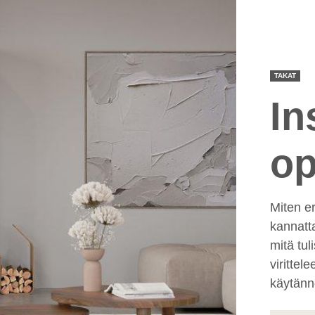
TAKAT
In
op
Miten er
kannatt
mitä tul
virittel
käytännö