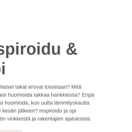
spiroidu &
i
ilaiset takat erovat toisistaan? Mitä
aisi huomioida takkaa hankkiessa? Enpä
isi huomioda, kun uutta lämmityskautta
ee kesän jälkeen? Inspiroidu ja opi
n vinkkeistä ja rakentajien ajatuksista.