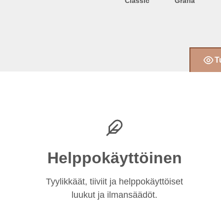
Classic
Grafia
T
Helppokäyttöinen
Tyylikkäät, tiiviit ja helppokäyttöiset
luukut ja ilmansäädöt.