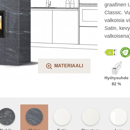
graafinen U
Classic. Vu
valkoisia v
Satin, kevy
valkoisena)
MATERIAALI
Hyötysuhde
82 %