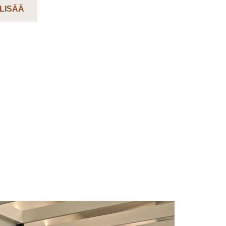
 LISÄÄ