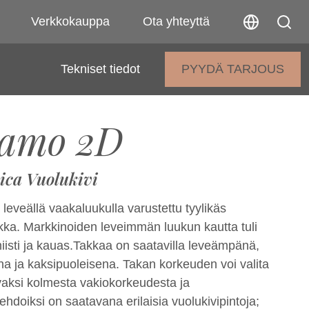
Verkkokauppa
Ota yhteyttä
Tekniset tiedot
PYYDÄ TARJOUS
ramo 2D
ica Vuolukivi
eveällä vaakaluukulla varustettu tyylikäs
akka. Markkinoiden leveimmän luukun kautta tuli
iisti ja kauas.Takkaa on saatavilla leveämpänä,
 ja kaksipuoleisena. Takan korkeuden voi valita
ivaksi kolmesta vakiokorkeudesta ja
ehdoiksi on saatavana erilaisia vuolukivipintoja;