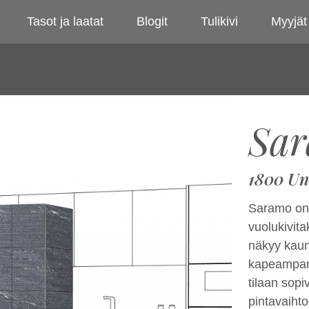
Tasot ja laatat
Blogit
Tulikivi
Myyjät
Sa
1800 Un
Saramo on l
vuolukivit
näkyy kaun
kapeampana
tilaan sop
pintavaihto