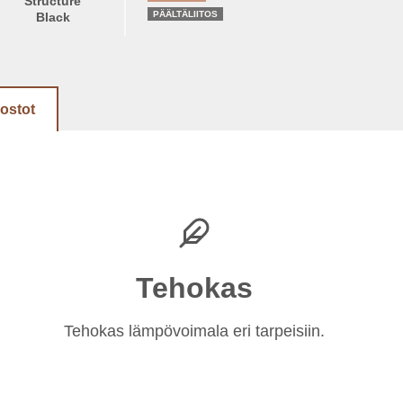
Structure
PÄÄLTÄLIITOS
Black
dostot
Tehokas
Tehokas lämpövoimala eri tarpeisiin.