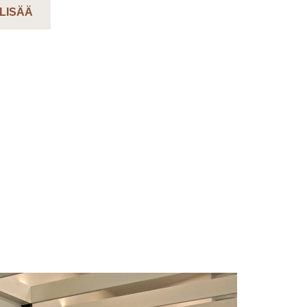
 LISÄÄ