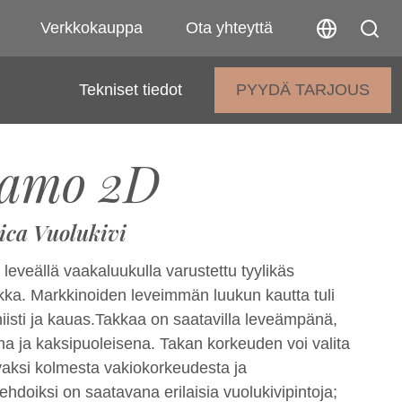
Verkkokauppa
Ota yhteyttä
Tekniset tiedot
PYYDÄ TARJOUS
ramo 2D
ica Vuolukivi
eveällä vaakaluukulla varustettu tyylikäs
akka. Markkinoiden leveimmän luukun kautta tuli
iisti ja kauas.Takkaa on saatavilla leveämpänä,
 ja kaksipuoleisena. Takan korkeuden voi valita
ivaksi kolmesta vakiokorkeudesta ja
ehdoiksi on saatavana erilaisia vuolukivipintoja;