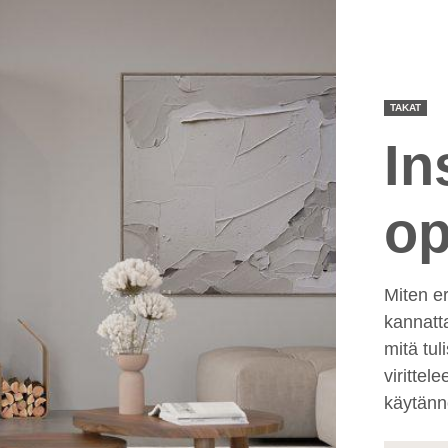
TAKAT
In
op
Miten er
kannatt
mitä tul
virittel
käytännö