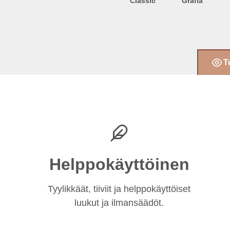
Classic
Grafia
T
Helppokäyttöinen
Tyylikkäät, tiiviit ja helppokäyttöiset
luukut ja ilmansäädöt.