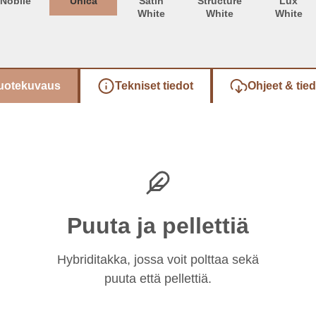
Nobile
Unica
Satin
Structure
Lux
White
White
White
uotekuvaus
Tekniset tiedot
Ohjeet & tie
Puuta ja pellettiä
Hybriditakka, jossa voit polttaa sekä
puuta että pellettiä.