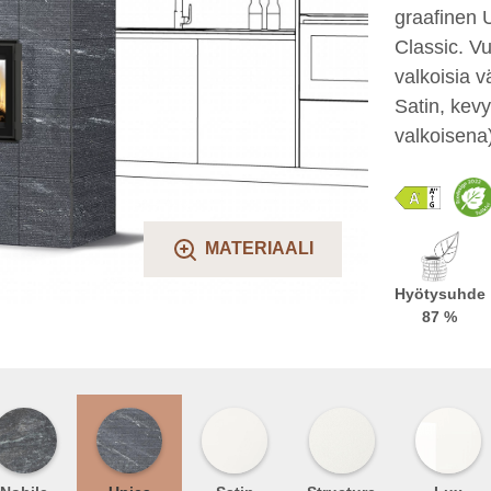
graafinen U
Classic. Vu
valkoisia v
Satin, kevy
valkoisena)
MATERIAALI
Hyötysuhde
87 %