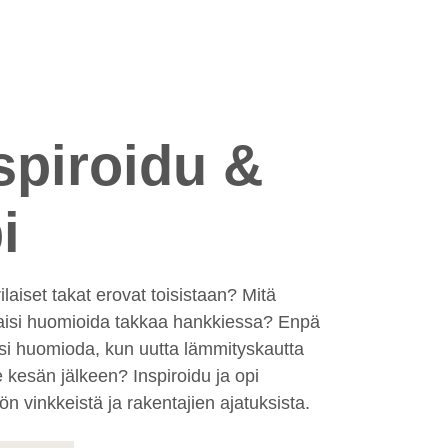
spiroidu &
i
ilaiset takat erovat toisistaan? Mitä
aisi huomioida takkaa hankkiessa? Enpä
isi huomioda, kun uutta lämmityskautta
ee kesän jälkeen? Inspiroidu ja opi
n vinkkeistä ja rakentajien ajatuksista.