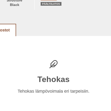
Structure
PÄÄLTÄLIITOS
Black
dostot
Tehokas
Tehokas lämpövoimala eri tarpeisiin.