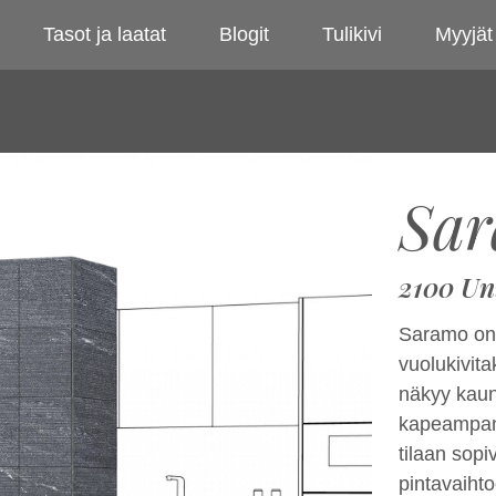
Tasot ja laatat
Blogit
Tulikivi
Myyjät
Sa
2100 Un
Saramo on l
vuolukivit
näkyy kaun
kapeampana
tilaan sop
pintavaihto