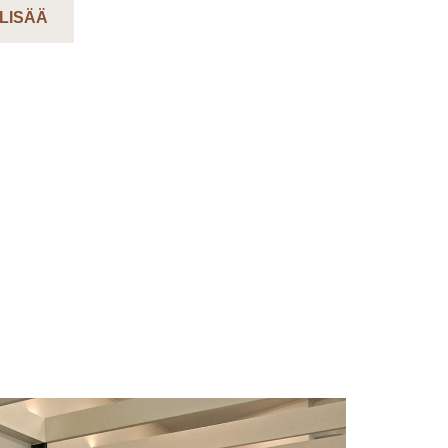
 LISÄÄ