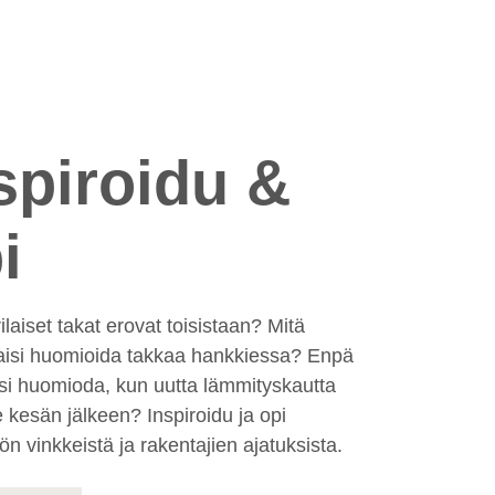
spiroidu &
i
ilaiset takat erovat toisistaan? Mitä
aisi huomioida takkaa hankkiessa? Enpä
isi huomioda, kun uutta lämmityskautta
ee kesän jälkeen? Inspiroidu ja opi
n vinkkeistä ja rakentajien ajatuksista.