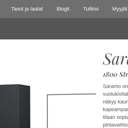
Tasot ja laatat
Blogit
Tulikivi
Myyjät
Sar
1800 St
Saramo on l
vuolukivit
näkyy kaun
kapeampana
tilaan sop
pintavaihto