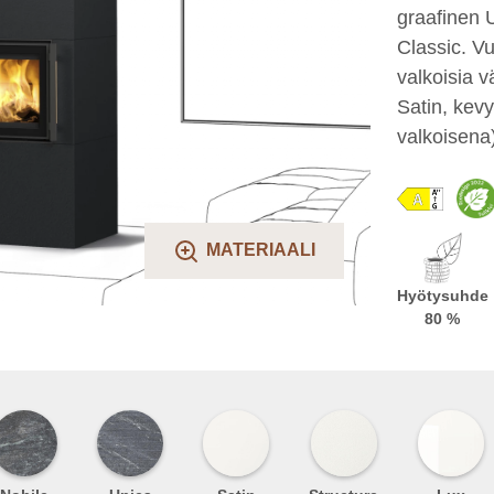
graafinen U
Classic. Vu
valkoisia v
Satin, kevy
valkoisena)
MATERIAALI
Hyötysuhde
80 %