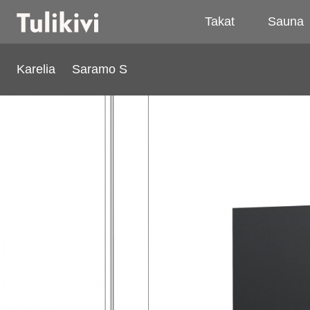
Takat
Sauna
Karelia
Saramo S
Saramo S