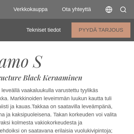
Verkkokauppa
Ota yhteyttä
Tekniset tiedot
PYYDÄ TARJOUS
amo S
ructure Black Keraaminen
eveällä vaakaluukulla varustettu tyylikäs
akka. Markkinoiden leveimmän luukun kautta tuli
iisti ja kauas.Takkaa on saatavilla leveämpänä,
 ja kaksipuoleisena. Takan korkeuden voi valita
ivaksi kolmesta vakiokorkeudesta ja
ehdoiksi on saatavana erilaisia vuolukivipintoja;