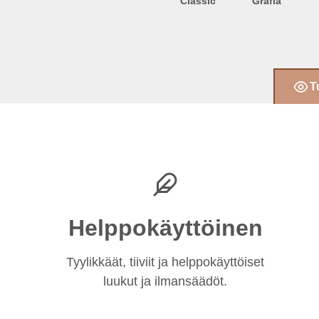
Classic
Grafia
T
Helppokäyttöinen
Tyylikkäät, tiiviit ja helppokäyttöiset
luukut ja ilmansäädöt.