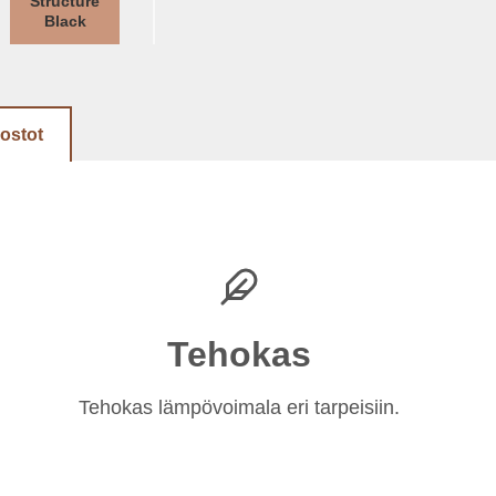
Structure
Black
dostot
Tehokas
Tehokas lämpövoimala eri tarpeisiin.