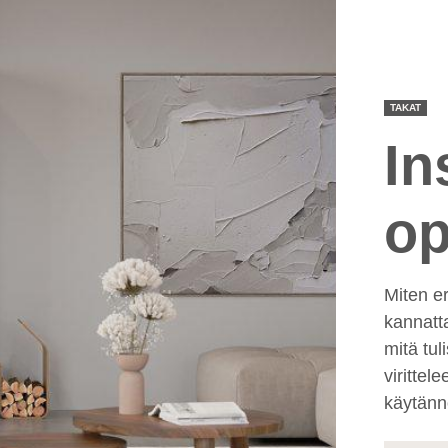
TAKAT
In
op
Miten er
kannatt
mitä tul
virittel
käytännö