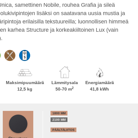
nica, samettinen Nobile, rouhea Grafia ja sileä
olukivipintojen lisäksi on saatavana uusia mustia ja
äripintoja erilaisilla tekstuureilla; luonnollisen himmeä
en karhea Structure ja korkeakiiltoinen Lux (vain
.
Maksimipuumäärä
Lämmitysala
Energiamäärä
2
12,5 kg
50-70 m
41,8 kWh
1800 MM
2100 MM
PÄÄLTÄLIITOS