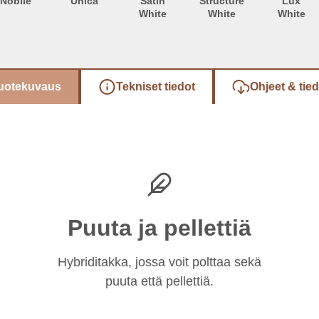
Nobile
Unica
Satin
Structure
Lux
White
White
White
uotekuvaus
Tekniset tiedot
Ohjeet & tie
Puuta ja pellettiä
Hybriditakka, jossa voit polttaa sekä
puuta että pellettiä.