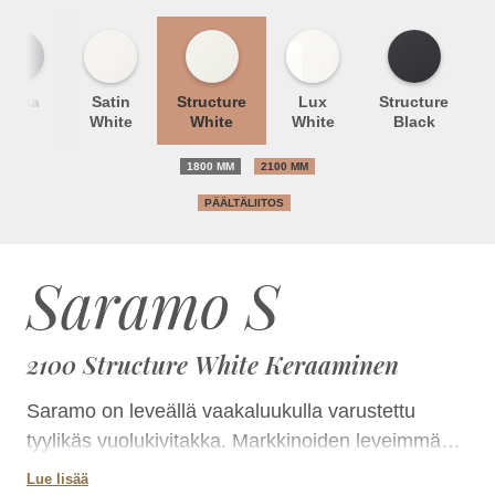
Unica
Satin
Structure
Lux
Structure
White
White
White
Black
1800 MM
2100 MM
PÄÄLTÄLIITOS
Saramo S
2100 Structure White Keraaminen
Saramo on leveällä vaakaluukulla varustettu
tyylikäs vuolukivitakka. Markkinoiden leveimmän
luukun kautta tuli näkyy kauniisti ja kauas.Takkaa
Lue lisää