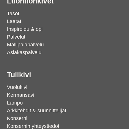
Luonnonkivet
Tasot
Laatat
Inspiroidu & opi
Palvelut
Mallipalapalvelu
Asiakaspalvelu
Tulikivi
Vuolukivi
Kermansavi
Lämpö
Arkkitehdit & suunnittelijat
Konserni
Konsernin yhteystiedot