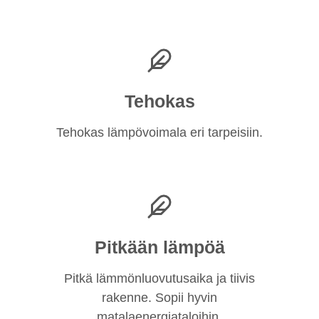
Tehokas
Tehokas lämpövoimala eri tarpeisiin.
Pitkään lämpöä
Pitkä lämmönluovutusaika ja tiivis
rakenne. Sopii hyvin
matalaenergiataloihin.