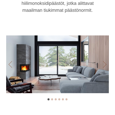
hiilimonoksidipäästöt, jotka alittavat
maailman tiukimmat päästönormit.
Previous
Next