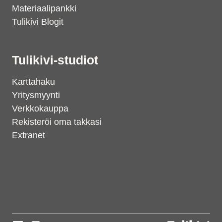
Materiaalipankki
Tulikivi Blogit
Tulikivi-studiot
Karttahaku
Yritysmyynti
Verkkokauppa
Rekisteröi oma takkasi
Extranet
Support
S
Hi there! How can we help you
today?