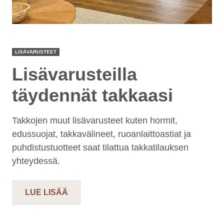
LISÄVARUSTEET
Lisävarusteilla
täydennät takkaasi
Takkojen muut lisävarusteet kuten hormit,
edussuojat, takkavälineet, ruoanlaittoastiat ja
puhdistustuotteet saat tilattua takkatilauksen
yhteydessä.
LUE LISÄÄ