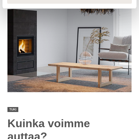
TUKI
Kuinka voimme
auttaa?