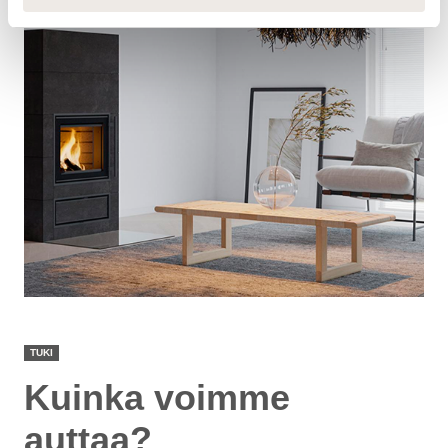
TUKI
Kuinka voimme
auttaa?