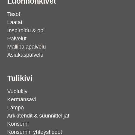
Luonnonkivet
Tasot
Laatat
Inspiroidu & opi
Palvelut
Mallipalapalvelu
Asiakaspalvelu
Tulikivi
Vuolukivi
Kermansavi
Lämpö
Arkkitehdit & suunnittelijat
Konserni
Konsernin yhteystiedot