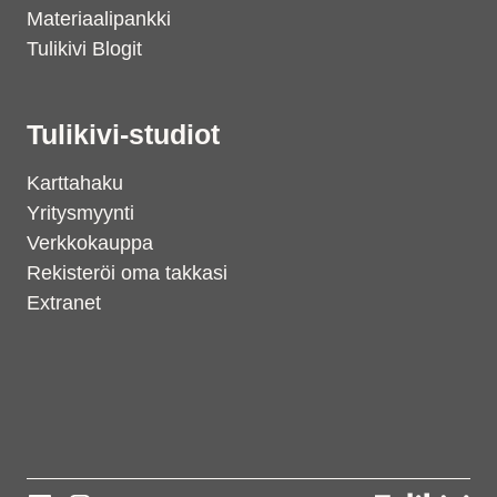
Materiaalipankki
Tulikivi Blogit
Tulikivi-studiot
Karttahaku
Yritysmyynti
Verkkokauppa
Rekisteröi oma takkasi
Extranet
Support
S
Hi there! How can we help you
today?