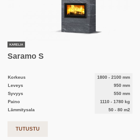
KARELIA
Saramo S
Korkeus
1800
-
2100
mm
Leveys
950
mm
Syvyys
550
mm
Paino
1110
-
1780
kg
Lämmitysala
50
-
80
m2
TUTUSTU