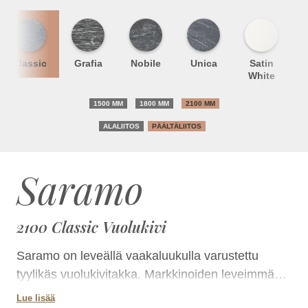
Classic
Grafia
Nobile
Unica
Satin
S
White
1500 MM
1800 MM
2100 MM
ALALIITOS
PÄÄLTÄLIITOS
Saramo
2100 Classic Vuolukivi
Saramo on leveällä vaakaluukulla varustettu
tyylikäs vuolukivitakka. Markkinoiden leveimmän
luukun kautta tuli näkyy kauniisti ja kauas.Takkaa
Lue lisää