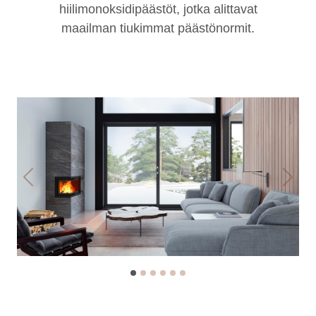
hiilimonoksidipäästöt, jotka alittavat
maailman tiukimmat päästönormit.
Previous
Next