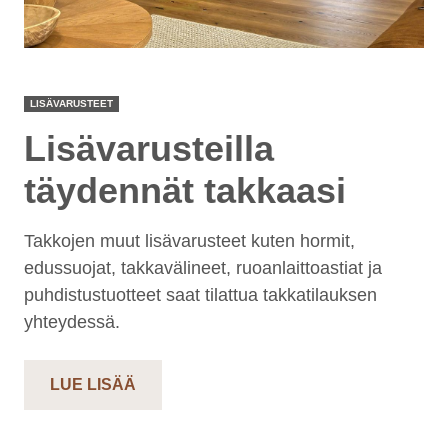
LISÄVARUSTEET
Lisävarusteilla
täydennät takkaasi
Takkojen muut lisävarusteet kuten hormit,
edussuojat, takkavälineet, ruoanlaittoastiat ja
puhdistustuotteet saat tilattua takkatilauksen
yhteydessä.
LUE LISÄÄ