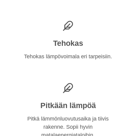
Tehokas
Tehokas lämpövoimala eri tarpeisiin.
Pitkään lämpöä
Pitkä lämmönluovutusaika ja tiivis
rakenne. Sopii hyvin
matalaenergiataloihin.