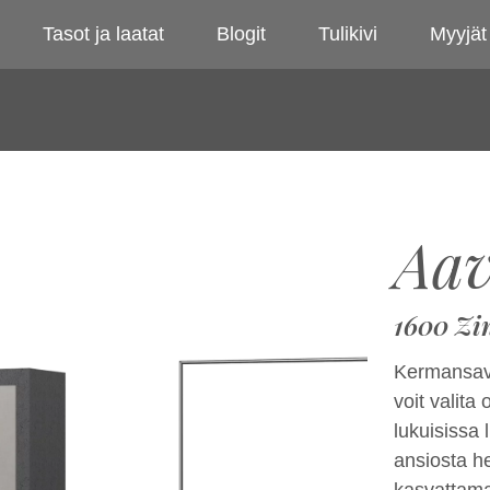
Tasot ja laatat
Blogit
Tulikivi
Myyjät
Aa
1600 Zi
Kermansav
voit valita
lukuisissa
ansiosta he
kasvattama