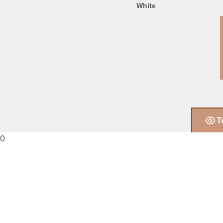
White
T
0