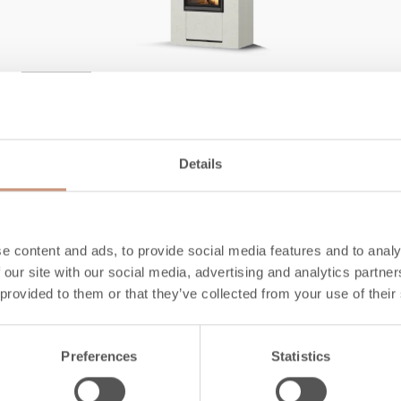
KERMANSAVI
Aava KTU V1
Details
Korkeus
1600
-
1900
mm
Leveys
800
mm
Syvyys
828
mm
e content and ads, to provide social media features and to analy
Paino
810
-
930
kg
 our site with our social media, advertising and analytics partn
Lämmitysala
20
-
70
m2
 provided to them or that they’ve collected from your use of their
TUTUSTU
Preferences
Statistics