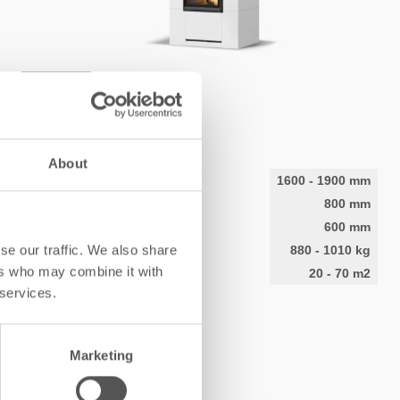
KERMANSAVI
Aava V4
About
Korkeus
1600
-
1900
mm
Leveys
800
mm
Syvyys
600
mm
se our traffic. We also share
Paino
880
-
1010
kg
ers who may combine it with
Lämmitysala
20
-
70
m2
 services.
TUTUSTU
Marketing