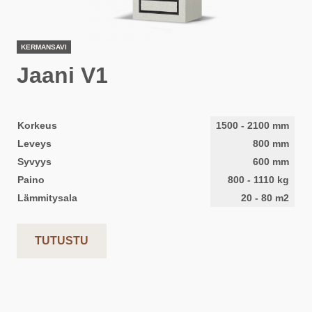
KERMANSAVI
Jaani V1
Korkeus
1500
-
2100
mm
Leveys
800
mm
Syvyys
600
mm
Paino
800
-
1110
kg
Lämmitysala
20
-
80
m2
TUTUSTU