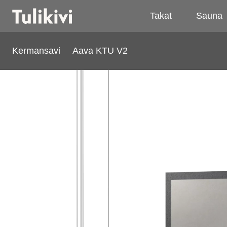
Takat
Sauna
Kermansavi
Aava KTU V2
Aava KTU V2