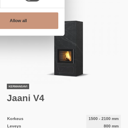
Allow all
KERMANSAVI
Jaani V4
Korkeus
1500
-
2100
mm
Leveys
800
mm