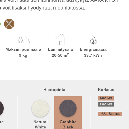
voit lisäksi hyödyntää ruoanlaitossa.
Maksimipuumäärä
Lämmitysala
Energiamäärä
2
9 kg
20-50 m
33,7 kWh
Hiertopinta
Korkeus
1600 MM
1900 MM
PÄÄLTÄLIITOS
te
Natural
Graphite
White
Black