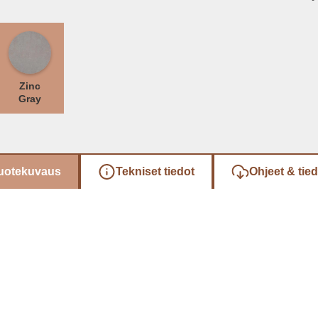
Zinc
Gray
uotekuvaus
Tekniset tiedot
Ohjeet & tie