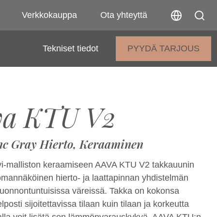
Verkkokauppa
Ota yhteyttä
Tekniset tiedot
PYYDÄ TARJOUS
va KTU V2
nc Gray Hierto, Keraaminen
i-malliston keraamiseen AAVA KTU V2 takkauunin
 omannäköinen hierto- ja laattapinnan yhdistelmän
 luonnontuntuisissa väreissä. Takka on kokonsa
lposti sijoitettavissa tilaan kuin tilaan ja korkeutta
lla voit lisätä sen lämmönvarauskykyä. AAVA KTU:n