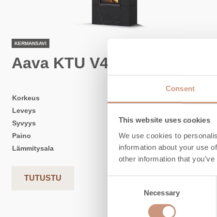
KERMANSAVI
Aava KTU V4
Consent
Korkeus
1600
-
1900
mm
Leveys
800
mm
This website uses cookies
Syvyys
828
mm
We use cookies to personalis
Paino
880
-
1010
kg
information about your use of
Lämmitysala
20
-
70
m2
other information that you’ve
TUTUSTU
Consent
Necessary
Selection