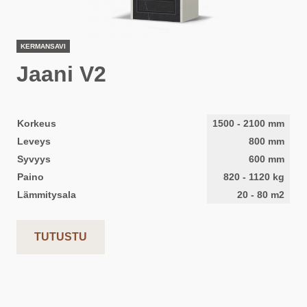
KERMANSAVI
Jaani V2
Korkeus
1500
-
2100
mm
Leveys
800
mm
Syvyys
600
mm
Paino
820
-
1120
kg
Lämmitysala
20
-
80
m2
TUTUSTU