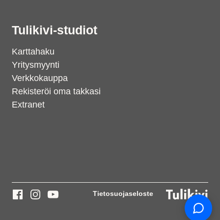
Tulikivi-studiot
Karttahaku
Yritysmyynti
Verkkokauppa
Rekisteröi oma takkasi
Extranet
Support
S
Hi there! How can we help you
today?
Tietosuojaseloste