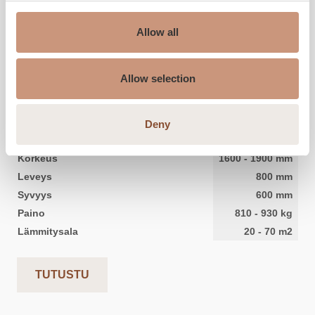
Allow all
Allow selection
KERMANSAVI
Aava V1
Deny
Korkeus
1600
-
1900
mm
Leveys
800
mm
Syvyys
600
mm
Paino
810
-
930
kg
Lämmitysala
20
-
70
m2
TUTUSTU