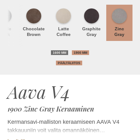
arble
Chocolate
Latte
Graphite
Zinc
Black
Brown
Coffee
Gray
Gray
1600 MM
1900 MM
PÄÄLTÄLIITOS
Aava V4
1900 Zinc Gray Keraaminen
Kermansavi-malliston keraamiseen AAVA V4
takkauuniin voit valita omannäköinen
vaakalaattapinnan lukuisissa luonnontuntuisissa