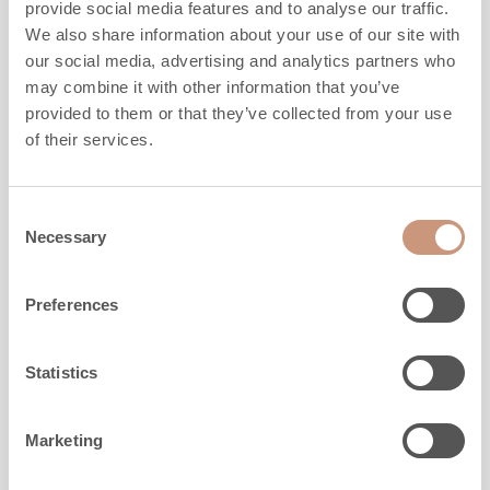
provide social media features and to analyse our traffic.
Korkeus
1600
-
1900
mm
We also share information about your use of our site with
Leveys
800
mm
our social media, advertising and analytics partners who
Syvyys
600
mm
may combine it with other information that you’ve
Paino
820
-
950
kg
provided to them or that they’ve collected from your use
Lämmitysala
20
-
70
m2
of their services.
TUTUSTU
Consent
Necessary
Selection
Preferences
Statistics
Marketing