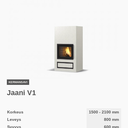
KERMANSAVI
Jaani V1
Korkeus
1500
-
2100
mm
Leveys
800
mm
Syvyys
600
mm