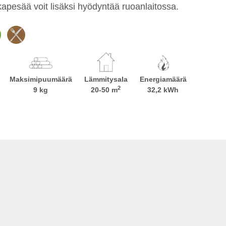
kapesää voit lisäksi hyödyntää ruoanlaitossa.
Maksimipuumäärä
Lämmitysala
Energiamäärä
2
9 kg
20-50 m
32,2 kWh