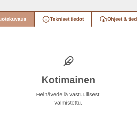
uotekuvaus
Tekniset tiedot
Ohjeet & tie
Kotimainen
Heinävedellä vastuullisesti
valmistettu.