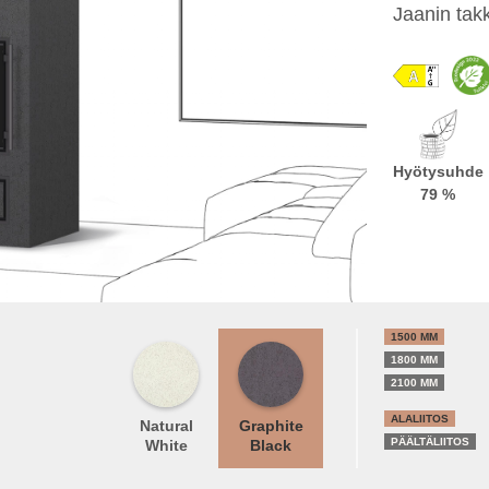
Jaanin tak
Hyötysuhde
79 %
1500 MM
1800 MM
2100 MM
ALALIITOS
Natural
Graphite
PÄÄLTÄLIITOS
White
Black