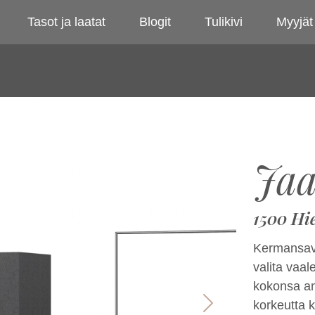
Tasot ja laatat
Blogit
Tulikivi
Myyjät
Jaa
1500 Hi
Kermansavi
valita vaa
kokonsa ans
korkeutta 
Next