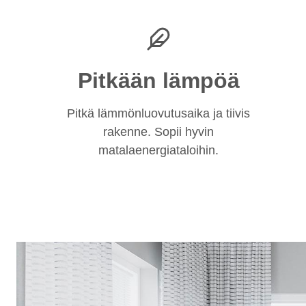
Pitkään lämpöä
Pitkä lämmönluovutusaika ja tiivis
rakenne. Sopii hyvin
matalaenergiataloihin.