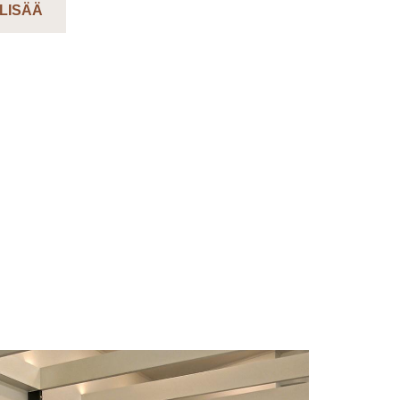
 LISÄÄ