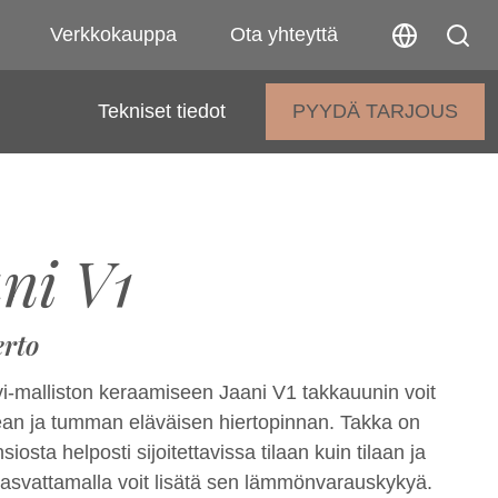
Verkkokauppa
Ota yhteyttä
Tekniset tiedot
PYYDÄ TARJOUS
ni V1
erto
-malliston keraamiseen Jaani V1 takkauunin voit
lean ja tumman eläväisen hiertopinnan. Takka on
iosta helposti sijoitettavissa tilaan kuin tilaan ja
kasvattamalla voit lisätä sen lämmönvarauskykyä.