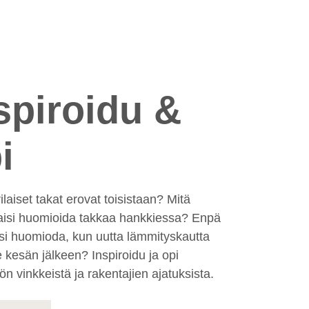
spiroidu &
i
ilaiset takat erovat toisistaan? Mitä
aisi huomioida takkaa hankkiessa? Enpä
isi huomioda, kun uutta lämmityskautta
ee kesän jälkeen? Inspiroidu ja opi
n vinkkeistä ja rakentajien ajatuksista.