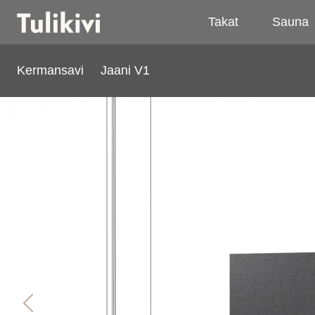
Takat
Sauna
Kermansavi
Jaani V1
Jaani V1
Previous