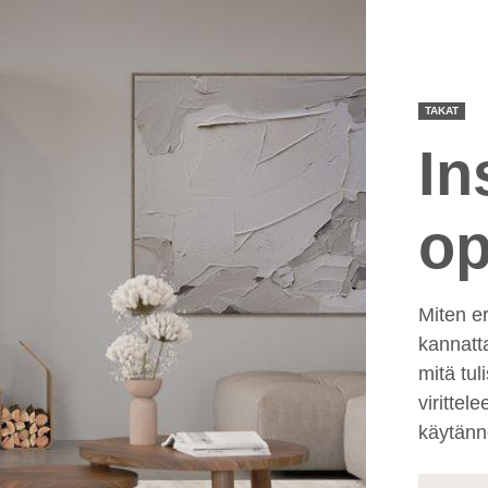
TAKAT
In
op
Miten er
kannatt
mitä tul
virittel
käytännö