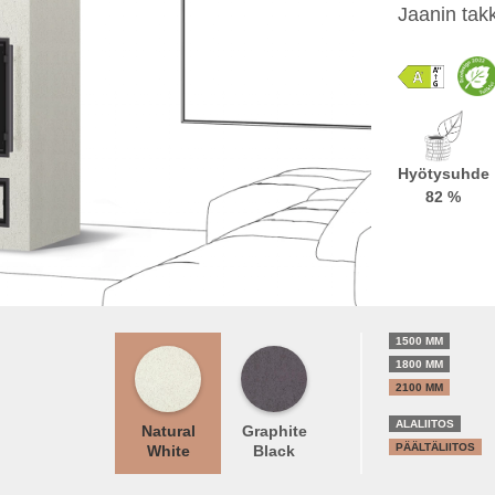
Jaanin tak
Hyötysuhde
82 %
1500 MM
1800 MM
2100 MM
ALALIITOS
Natural
Graphite
PÄÄLTÄLIITOS
White
Black