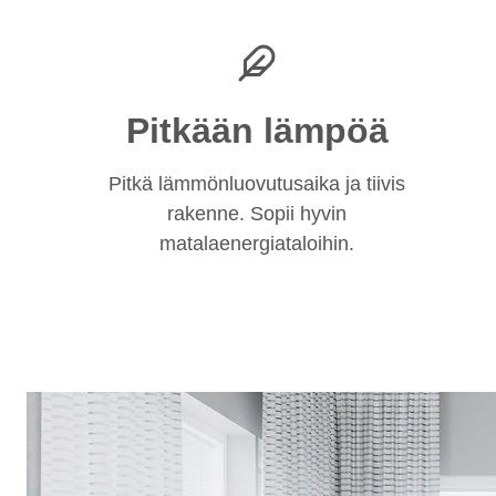
Pitkään lämpöä
Pitkä lämmönluovutusaika ja tiivis
rakenne. Sopii hyvin
matalaenergiataloihin.