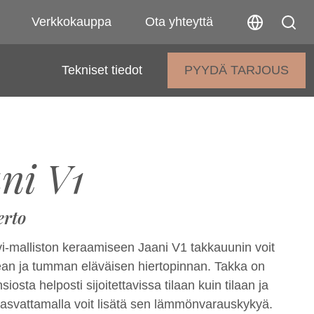
Verkkokauppa
Ota yhteyttä
Tekniset tiedot
PYYDÄ TARJOUS
ni V1
erto
-malliston keraamiseen Jaani V1 takkauunin voit
lean ja tumman eläväisen hiertopinnan. Takka on
iosta helposti sijoitettavissa tilaan kuin tilaan ja
kasvattamalla voit lisätä sen lämmönvarauskykyä.