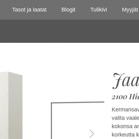
Tasot ja laatat
Blogit
Tulikivi
Myyjät
Jaa
2100 Hi
Kermansavi
valita vaa
kokonsa ans
korkeutta 
Next