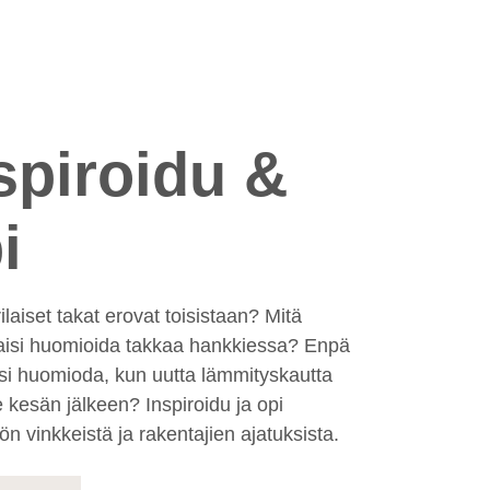
spiroidu &
i
ilaiset takat erovat toisistaan? Mitä
aisi huomioida takkaa hankkiessa? Enpä
isi huomioda, kun uutta lämmityskautta
ee kesän jälkeen? Inspiroidu ja opi
n vinkkeistä ja rakentajien ajatuksista.