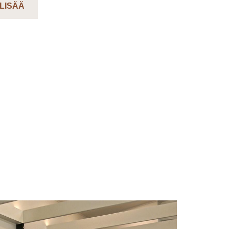
 LISÄÄ