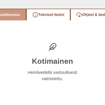
uotekuvaus
Tekniset tiedot
Ohjeet & tie
Kotimainen
Heinävedellä vastuullisesti
valmistettu.