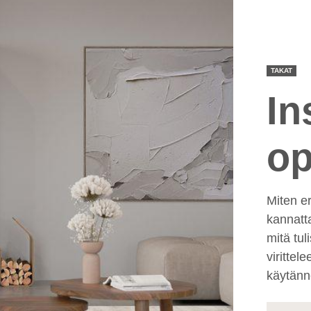
TAKAT
In
op
Miten er
kannatt
mitä tul
virittel
käytännö