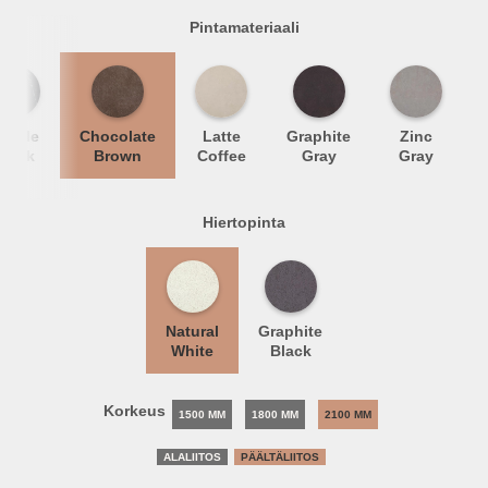
Pintamateriaali
arble
Chocolate
Latte
Graphite
Zinc
Black
Brown
Coffee
Gray
Gray
Hiertopinta
Natural
Graphite
White
Black
Korkeus
1500 MM
1800 MM
2100 MM
ALALIITOS
PÄÄLTÄLIITOS