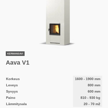
KERMANSAVI
Aava V1
Korkeus
1600
-
1900
mm
Leveys
800
mm
Syvyys
600
mm
Paino
810
-
930
kg
Lämmitysala
20
-
70
m2