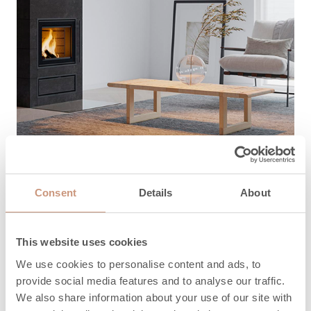
TUKI
Consent
Details
About
Kuinka voimme
auttaa?
This website uses cookies
We use cookies to personalise content and ads, to
Täältä löydät ohjeet, huolto- ja
provide social media features and to analyse our traffic.
We also share information about your use of our site with
varaosaosapalvelun yhteystiedot sekä takuuasiat.