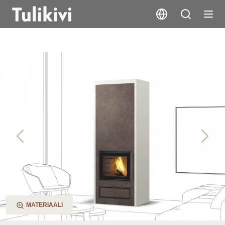
Jaani V2
Previous
Next
MATERIAALI