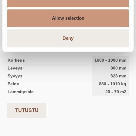
Allow selection
KERMANSAVI
Aava KTU V4
Deny
Korkeus
1600
-
1900
mm
Leveys
800
mm
Syvyys
828
mm
Paino
880
-
1010
kg
Lämmitysala
20
-
70
m2
TUTUSTU