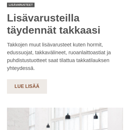
LISÄVARUSTEET
Lisävarusteilla
täydennät takkaasi
Takkojen muut lisävarusteet kuten hormit,
edussuojat, takkavälineet, ruoanlaittoastiat ja
puhdistustuotteet saat tilattua takkatilauksen
yhteydessä.
LUE LISÄÄ