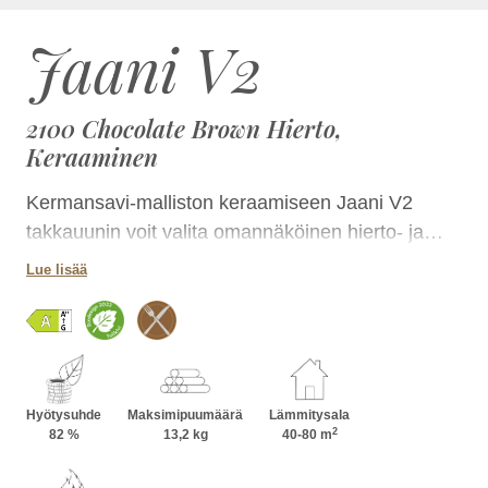
Jaani V2
2100 Chocolate Brown Hierto,
Keraaminen
Kermansavi-malliston keraamiseen Jaani V2
takkauunin voit valita omannäköinen hierto- ja
laattapinnan yhdistelmän lukuisissa
Lue lisää
luonnontuntuisissa väreissä. Takka on kokonsa
ansiosta helposti sijoitettavissa tilaan kuin tilaan ja
korkeutta kasvattamalla voit lisätä sen
lämmönvarauskykyä. Jaanin takkapesää voit
lisäksi hyödyntää ruoanlaitossa.
Hyötysuhde
Maksimipuumäärä
Lämmitysala
2
82 %
13,2 kg
40-80 m