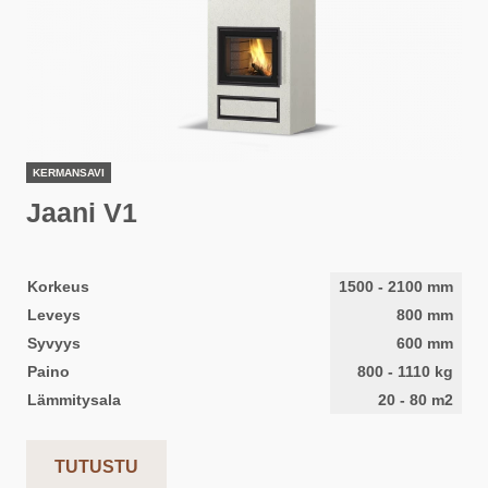
KERMANSAVI
Jaani V1
Korkeus
1500
-
2100
mm
Leveys
800
mm
Syvyys
600
mm
Paino
800
-
1110
kg
Lämmitysala
20
-
80
m2
TUTUSTU