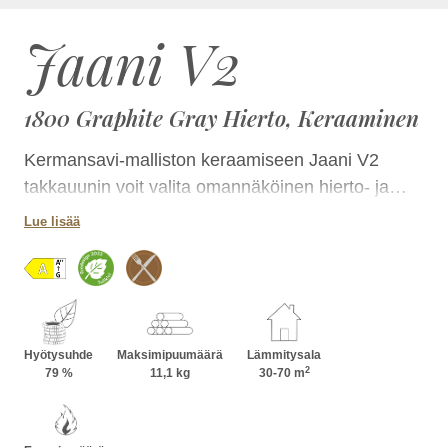
Jaani V2
1800 Graphite Gray Hierto, Keraaminen
Kermansavi-malliston keraamiseen Jaani V2
takkauunin voit valita omannäköinen hierto- ja
laattapinnan yhdistelmän lukuisissa
Lue lisää
luonnontuntuisissa väreissä. Takka on kokonsa
ansiosta helposti sijoitettavissa tilaan kuin tilaan ja
korkeutta kasvattamalla voit lisätä sen
lämmönvarauskykyä. Jaanin takkapesää voit
lisäksi hyödyntää ruoanlaitossa.
Hyötysuhde
Maksimipuumäärä
Lämmitysala
2
79 %
11,1 kg
30-70 m