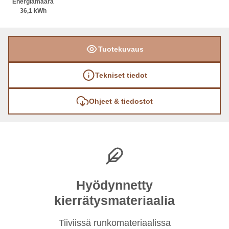
Energiamäärä
36,1 kWh
Tuotekuvaus
Tekniset tiedot
Ohjeet & tiedostot
Hyödynnetty
kierrätysmateriaalia
Tiiviissä runkomateriaalissa