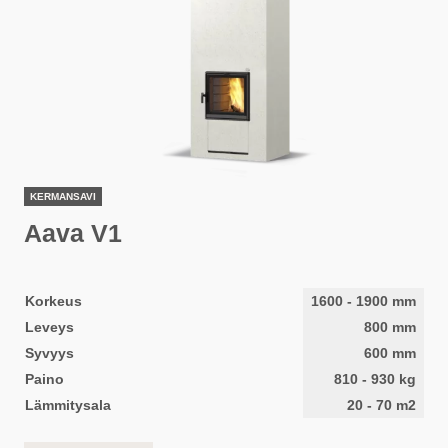
KERMANSAVI
Aava V1
Korkeus
1600
-
1900
mm
Leveys
800
mm
Syvyys
600
mm
Paino
810
-
930
kg
Lämmitysala
20
-
70
m2