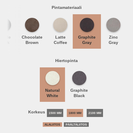
Pintamateriaali
arble
Chocolate
Latte
Graphite
Zinc
Black
Brown
Coffee
Gray
Gray
Hiertopinta
Natural
Graphite
White
Black
Korkeus
1500 MM
1800 MM
2100 MM
ALALIITOS
PÄÄLTÄLIITOS