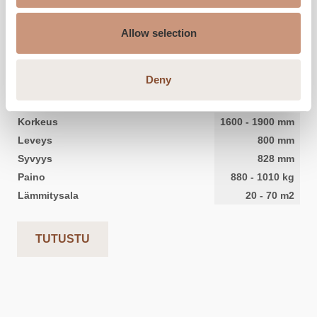
Allow selection
KERMANSAVI
Aava KTU V4
Deny
Korkeus
1600
-
1900
mm
Leveys
800
mm
Syvyys
828
mm
Paino
880
-
1010
kg
Lämmitysala
20
-
70
m2
TUTUSTU