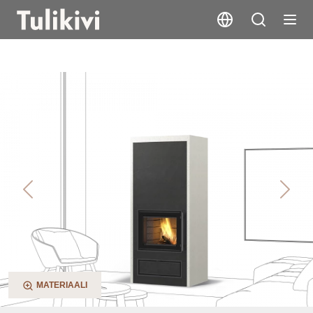
Jaani V2
Previous
Next
MATERIAALI