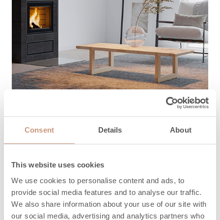
TUKI
Consent
Details
About
Kuinka voimme
auttaa?
This website uses cookies
We use cookies to personalise content and ads, to
Täältä löydät ohjeet, huolto- ja
provide social media features and to analyse our traffic.
varaosaosapalvelun yhteystiedot sekä takuuasiat.
We also share information about your use of our site with
our social media, advertising and analytics partners who