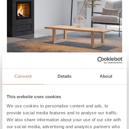
TUKI
Consent
Details
About
Kuinka voimme
auttaa?
This website uses cookies
We use cookies to personalise content and ads, to
Täältä löydät ohjeet, huolto- ja
provide social media features and to analyse our traffic.
varaosaosapalvelun yhteystiedot sekä takuuasiat.
We also share information about your use of our site with
our social media, advertising and analytics partners who