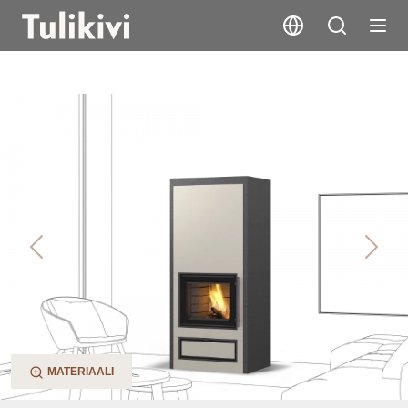
Jaani V2
Previous
Next
MATERIAALI