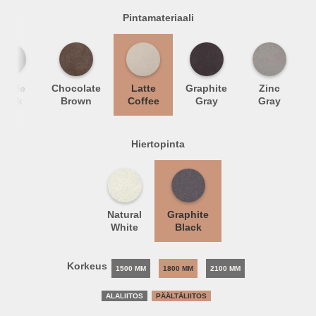
Pintamateriaali
arble
Chocolate
Latte
Graphite
Zinc
Black
Brown
Coffee
Gray
Gray
Hiertopinta
Natural
Graphite
White
Black
Korkeus
1500 MM
1800 MM
2100 MM
ALALIITOS
PÄÄLTÄLIITOS