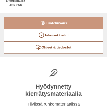
Energiamäärä
39,5 kWh
Tuotekuvaus
Tekniset tiedot
Ohjeet & tiedostot
Hyödynnetty
kierrätysmateriaalia
Tiiviissä runkomateriaalissa