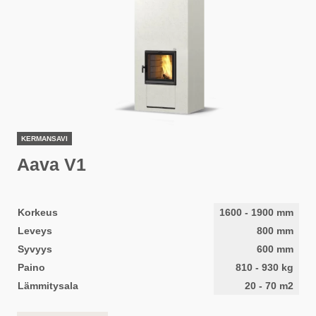
KERMANSAVI
Aava V1
Korkeus
1600
-
1900
mm
Leveys
800
mm
Syvyys
600
mm
Paino
810
-
930
kg
Lämmitysala
20
-
70
m2