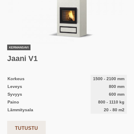
KERMANSAVI
Jaani V1
Korkeus
1500
-
2100
mm
Leveys
800
mm
Syvyys
600
mm
Paino
800
-
1110
kg
Lämmitysala
20
-
80
m2
TUTUSTU