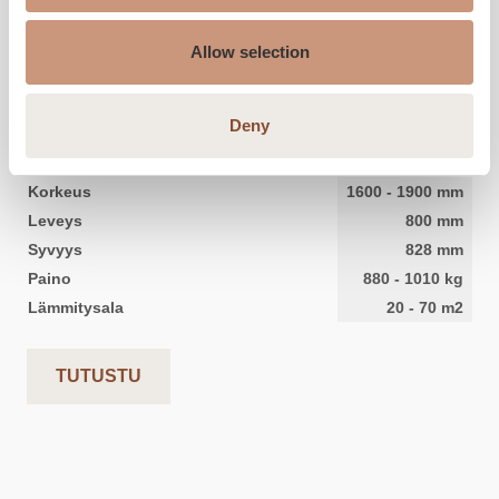
Allow selection
KERMANSAVI
Aava KTU V4
Deny
Korkeus
1600
-
1900
mm
Leveys
800
mm
Syvyys
828
mm
Paino
880
-
1010
kg
Lämmitysala
20
-
70
m2
TUTUSTU