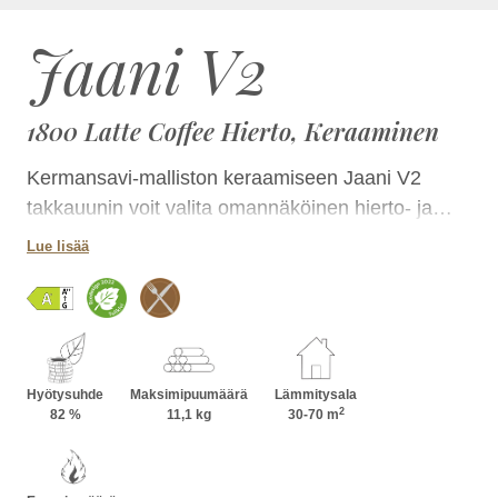
Jaani V2
1800 Latte Coffee Hierto, Keraaminen
Kermansavi-malliston keraamiseen Jaani V2
takkauunin voit valita omannäköinen hierto- ja
laattapinnan yhdistelmän lukuisissa
Lue lisää
luonnontuntuisissa väreissä. Takka on kokonsa
ansiosta helposti sijoitettavissa tilaan kuin tilaan ja
korkeutta kasvattamalla voit lisätä sen
lämmönvarauskykyä. Jaanin takkapesää voit
lisäksi hyödyntää ruoanlaitossa.
Hyötysuhde
Maksimipuumäärä
Lämmitysala
2
82 %
11,1 kg
30-70 m