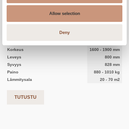
Allow selection
KERMANSAVI
Aava KTU V4
Deny
Korkeus
1600
-
1900
mm
Leveys
800
mm
Syvyys
828
mm
Paino
880
-
1010
kg
Lämmitysala
20
-
70
m2
TUTUSTU