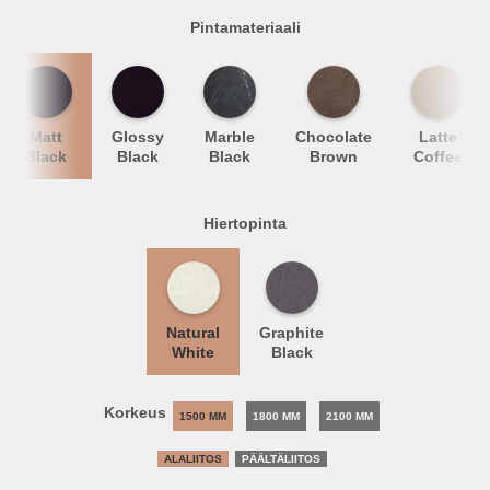
Pintamateriaali
Matt
Glossy
Marble
Chocolate
Latte
Black
Black
Black
Brown
Coffee
Hiertopinta
Natural
Graphite
White
Black
Korkeus
1500 MM
1800 MM
2100 MM
ALALIITOS
PÄÄLTÄLIITOS