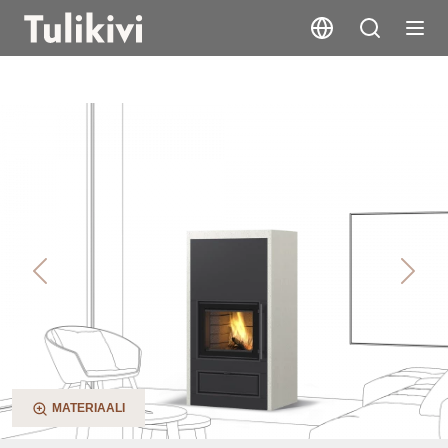
Jaani V2
Previous
Next
MATERIAALI