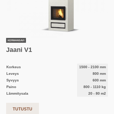
KERMANSAVI
Jaani V1
Korkeus
1500
-
2100
mm
Leveys
800
mm
Syvyys
600
mm
Paino
800
-
1110
kg
Lämmitysala
20
-
80
m2
TUTUSTU