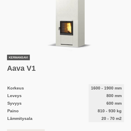
KERMANSAVI
Aava V1
Korkeus
1600
-
1900
mm
Leveys
800
mm
Syvyys
600
mm
Paino
810
-
930
kg
Lämmitysala
20
-
70
m2