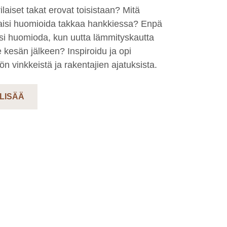
ilaiset takat erovat toisistaan? Mitä
aisi huomioida takkaa hankkiessa? Enpä
isi huomioda, kun uutta lämmityskautta
ee kesän jälkeen? Inspiroidu ja opi
n vinkkeistä ja rakentajien ajatuksista.
 LISÄÄ