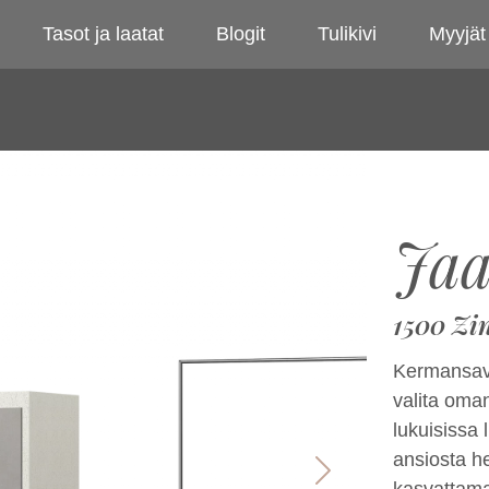
Tasot ja laatat
Blogit
Tulikivi
Myyjät
Jaa
1500 Zi
Kermansavi
valita oma
lukuisissa
ansiosta he
Next
kasvattama