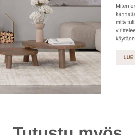
Miten er
kannatt
mitä tul
virittel
käytännö
LUE
Tutustu myös