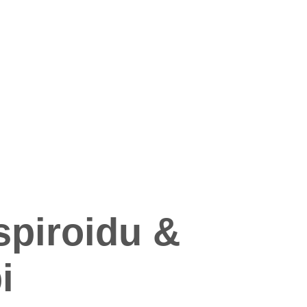
spiroidu &
i