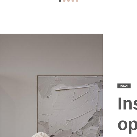
TAKAT
In
op