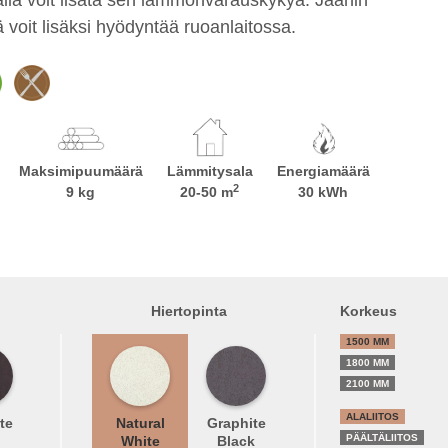
voit lisäksi hyödyntää ruoanlaitossa.
Maksimipuumäärä
Lämmitysala
Energiamäärä
2
9 kg
20-50 m
30 kWh
Hiertopinta
Korkeus
1500 MM
1800 MM
2100 MM
ALALIITOS
te
Natural
Graphite
PÄÄLTÄLIITOS
White
Black