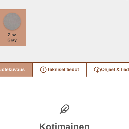
Zinc
Gray
uotekuvaus
Tekniset tiedot
Ohjeet & tie
Kotimainen