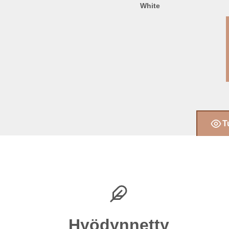
White
T
Hyödynnetty