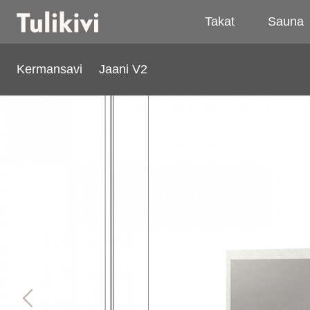
Takat
Sauna
Kermansavi
Jaani V2
Jaani V2
Previous