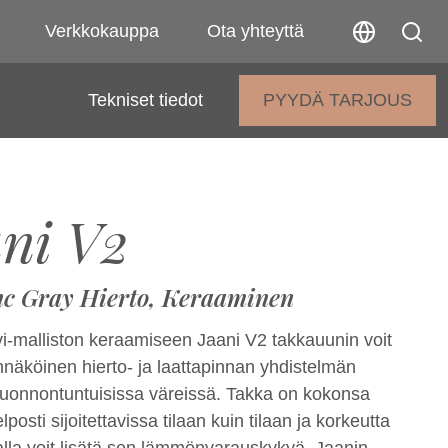
Verkkokauppa
Ota yhteyttä
Tekniset tiedot
PYYDÄ TARJOUS
ni V2
nc Gray Hierto, Keraaminen
-malliston keraamiseen Jaani V2 takkauunin voit
nnäköinen hierto- ja laattapinnan yhdistelmän
 luonnontuntuisissa väreissä. Takka on kokonsa
lposti sijoitettavissa tilaan kuin tilaan ja korkeutta
lla voit lisätä sen lämmönvarauskykyä. Jaanin