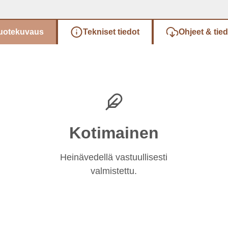
uotekuvaus
Tekniset tiedot
Ohjeet & tie
Kotimainen
Heinävedellä vastuullisesti
valmistettu.