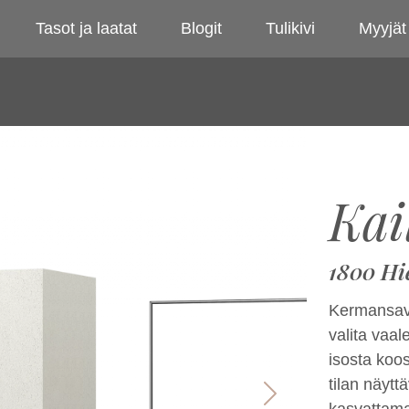
Tasot ja laatat
Blogit
Tulikivi
Myyjät
Kai
1800 Hi
Kermansavi
valita vaa
isosta koo
tilan näyt
Next
kasvattama