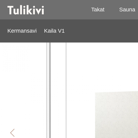
Takat
Sauna
Kermansavi
Kaila V1
Kaila V1
Previous