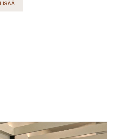
 LISÄÄ