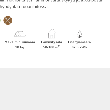
i hyödyntää ruoanlaitossa.
Maksimipuumäärä
Lämmitysala
Energiamäärä
2
18 kg
50-100 m
67,3 kWh