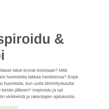
spiroidu &
i
ilaiset takat erovat toisistaan? Mitä
aisi huomioida takkaa hankkiessa? Enpä
isi huomioda, kun uutta lämmityskautta
ee kesän jälkeen? Inspiroidu ja opi
n vinkkeistä ja rakentajien ajatuksista.