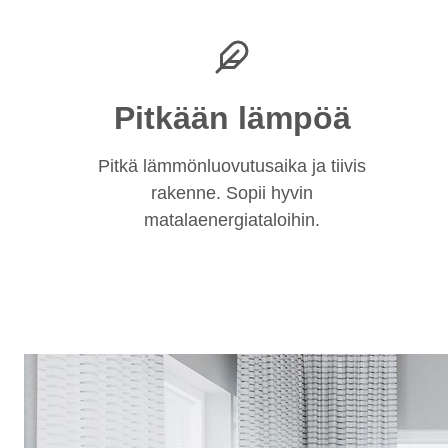
Pitkään lämpöä
Pitkä lämmönluovutusaika ja tiivis
rakenne. Sopii hyvin
matalaenergiataloihin.