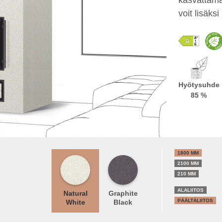
voit lisäks
Hyötysuhde
85 %
1800 MM
2100 MM
210 MM
ALALIITOS
Natural
Graphite
PÄÄLTÄLIITOS
White
Black