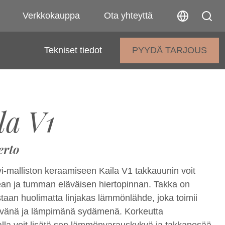
Verkkokauppa
Ota yhteyttä
Tekniset tiedot
PYYDÄ TARJOUS
la V1
erto
-malliston keraamiseen Kaila V1 takkauunin voit
lean ja tumman eläväisen hiertopinnan. Takka on
staan huolimatta linjakas lämmönlähde, joka toimii
tävänä ja lämpimänä sydämenä. Korkeutta
lla voit lisätä sen lämmönvarauskykyä ja takkapesää