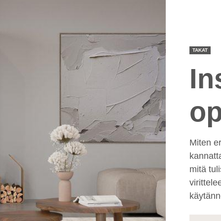
TAKAT
In
op
Miten er
kannatt
mitä tul
virittel
käytännö