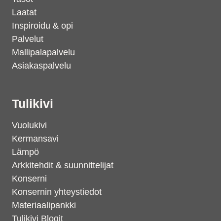
Laatat
Inspiroidu & opi
Palvelut
Mallipalapalvelu
Asiakaspalvelu
Tulikivi
Vuolukivi
Kermansavi
Lämpö
Arkkitehdit & suunnittelijat
Konserni
Konsernin yhteystiedot
Materiaalipankki
Tulikivi Blogit