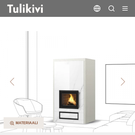
Kaila V2
Previous
Next
MATERIAALI