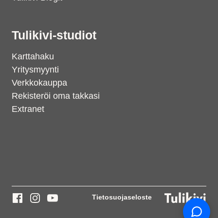
Tulikivi-studiot
Karttahaku
Yritysmyynti
Verkkokauppa
Rekisteröi oma takkasi
Extranet
Support
S
Hi there! How can we help you
today?
Tietosuojaseloste