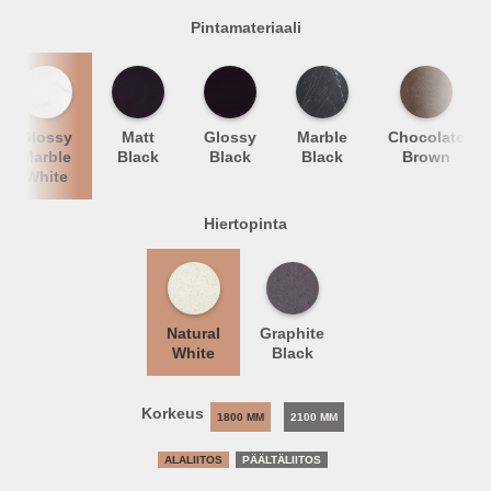
Pintamateriaali
Glossy
Matt
Glossy
Marble
Chocolate
Marble
Black
Black
Black
Brown
White
Hiertopinta
Natural
Graphite
White
Black
Korkeus
1800 MM
2100 MM
ALALIITOS
PÄÄLTÄLIITOS