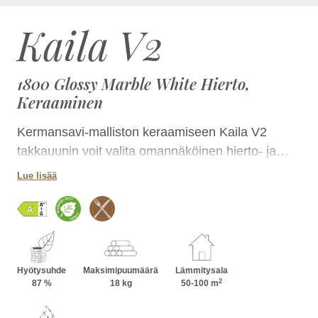
Kaila V2
1800 Glossy Marble White Hierto,
Keraaminen
Kermansavi-malliston keraamiseen Kaila V2
takkauunin voit valita omannäköinen hierto- ja
laattapinnan yhdistelmän lukuisissa
Lue lisää
luonnontuntuisissa väreissä. Takka on kokonsa
ansiosta helposti sijoitettavissa tilaan kuin tilaan ja
korkeutta kasvattamalla voit lisätä sen
lämmönvarauskykyä. Jaanin takkapesää voit
lisäksi hyödyntää ruoanlaitossa.
Hyötysuhde
Maksimipuumäärä
Lämmitysala
2
87 %
18 kg
50-100 m