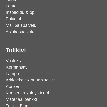
Laatat
Inspiroidu & opi
Palvelut
Mallipalapalvelu
Asiakaspalvelu
Tulikivi
Vuolukivi
Kermansavi
Lämpö
Arkkitehdit & suunnittelijat
Konserni
Konsernin yhteystiedot
Materiaalipankki
Tulikivi Blogit