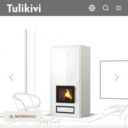
Kaila V2
Previous
Next
MATERIAALI