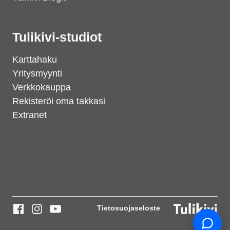
Tulikivi-studiot
Karttahaku
Yritysmyynti
Verkkokauppa
Rekisteröi oma takkasi
Extranet
Support
S
Hi there! How can we help you
today?
Tietosuojaseloste