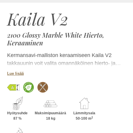
Kaila V2
2100 Glossy Marble White Hierto,
Keraaminen
Kermansavi-malliston keraamiseen Kaila V2
takkauunin voit valita omannäköinen hierto- ja
laattapinnan yhdistelmän lukuisissa
Lue lisää
luonnontuntuisissa väreissä. Takka on kokonsa
ansiosta helposti sijoitettavissa tilaan kuin tilaan ja
korkeutta kasvattamalla voit lisätä sen
lämmönvarauskykyä. Jaanin takkapesää voit
lisäksi hyödyntää ruoanlaitossa.
Hyötysuhde
Maksimipuumäärä
Lämmitysala
2
87 %
18 kg
50-100 m