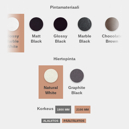
Pintamateriaali
Glossy
Matt
Glossy
Marble
Chocolate
Marble
Black
Black
Black
Brown
White
Hiertopinta
Natural
Graphite
White
Black
Korkeus
1800 MM
2100 MM
ALALIITOS
PÄÄLTÄLIITOS