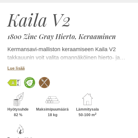
Kaila V2
1800 Zinc Gray Hierto, Keraaminen
Kermansavi-malliston keraamiseen Kaila V2
takkauunin voit valita omannäköinen hierto- ja
laattapinnan yhdistelmän lukuisissa
Lue lisää
luonnontuntuisissa väreissä. Takka on kokonsa
ansiosta helposti sijoitettavissa tilaan kuin tilaan ja
korkeutta kasvattamalla voit lisätä sen
lämmönvarauskykyä. Jaanin takkapesää voit
lisäksi hyödyntää ruoanlaitossa.
Hyötysuhde
Maksimipuumäärä
Lämmitysala
2
82 %
18 kg
50-100 m