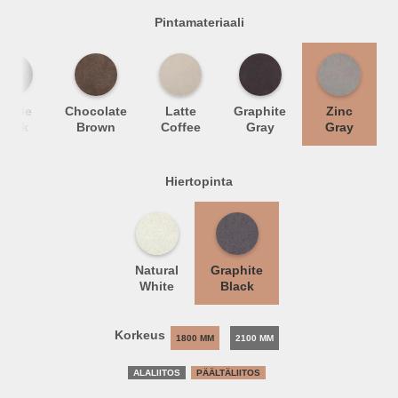
Pintamateriaali
arble
Chocolate
Latte
Graphite
Zinc
Black
Brown
Coffee
Gray
Gray
Hiertopinta
Natural
Graphite
White
Black
Korkeus
1800 MM
2100 MM
ALALIITOS
PÄÄLTÄLIITOS