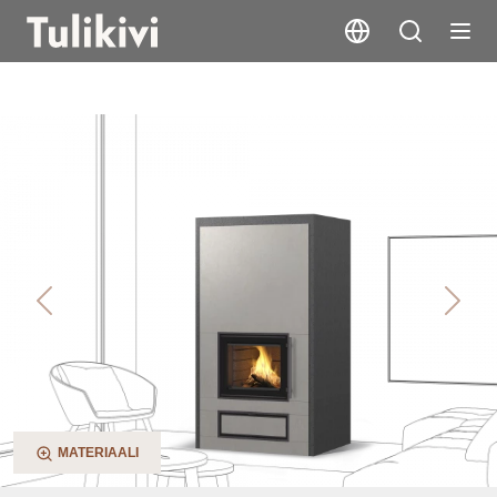
Kaila V2
Previous
Next
MATERIAALI