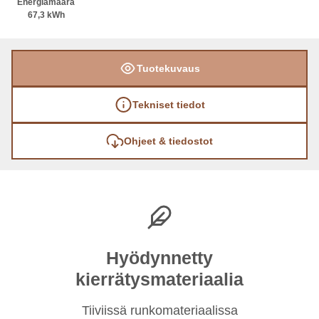
Energiamäärä
67,3 kWh
Tuotekuvaus
Tekniset tiedot
Ohjeet & tiedostot
Hyödynnetty
kierrätysmateriaalia
Tiiviissä runkomateriaalissa