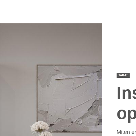
TAKAT
In
op
Miten er