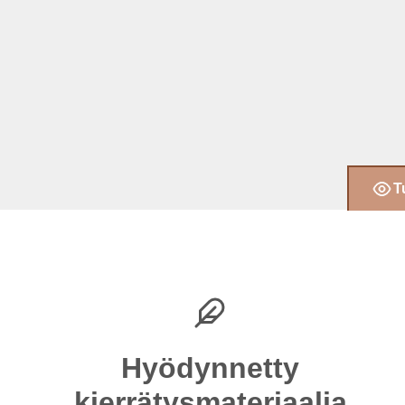
T
Hyödynnetty
kierrätysmateriaalia