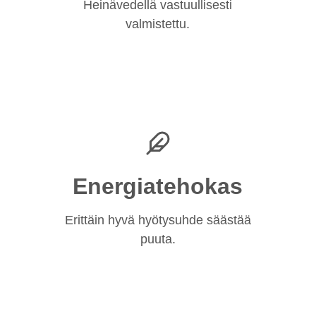
Heinävedellä vastuullisesti
valmistettu.
Energiatehokas
Erittäin hyvä hyötysuhde säästää
puuta.