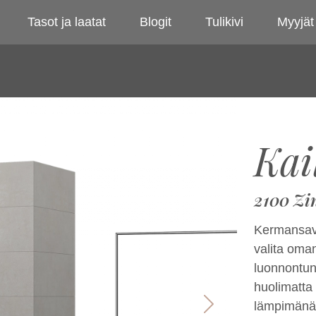
Tasot ja laatat
Blogit
Tulikivi
Myyjät
Kai
2100 Zi
Kermansavi
valita oma
luonnontun
huolimatta 
lämpimänä 
Next