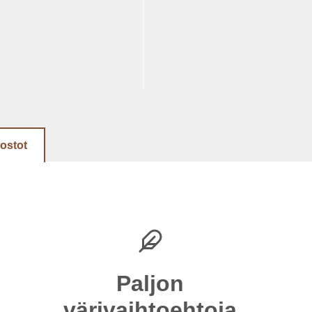
dostot
Paljon
värivaihtoehtoja