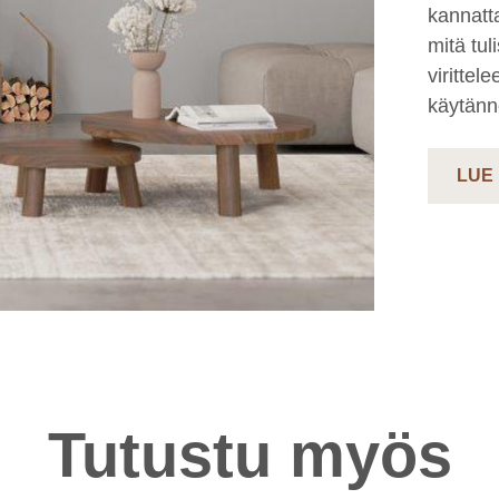
kannatt
mitä tul
virittel
käytännö
LUE
Tutustu myös