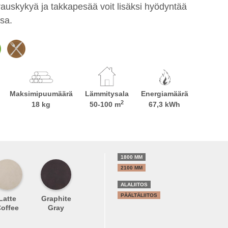
uskykyä ja takkapesää voit lisäksi hyödyntää
sa.
Maksimipuumäärä
Lämmitysala
Energiamäärä
2
18 kg
50-100 m
67,3 kWh
1800 MM
2100 MM
ALALIITOS
PÄÄLTÄLIITOS
Latte
Graphite
offee
Gray