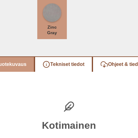
Zinc
Gray
uotekuvaus
Tekniset tiedot
Ohjeet & tie
Kotimainen