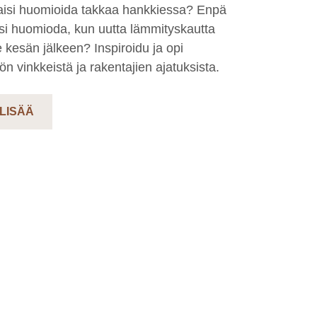
aisi huomioida takkaa hankkiessa? Enpä
isi huomioda, kun uutta lämmityskautta
ee kesän jälkeen? Inspiroidu ja opi
n vinkkeistä ja rakentajien ajatuksista.
 LISÄÄ