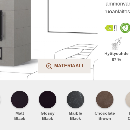
lämmönvara
ruoanlaitos
Hyötysuhde
87 %
MATERIAALI
Matt
Glossy
Marble
Chocolate
Black
Black
Black
Brown
C