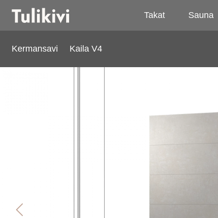
Takat
Sauna
Kermansavi
Kaila V4
Kaila V4
Previous