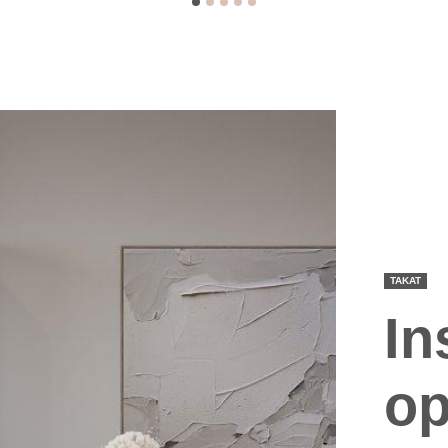
TAKAT
In
op