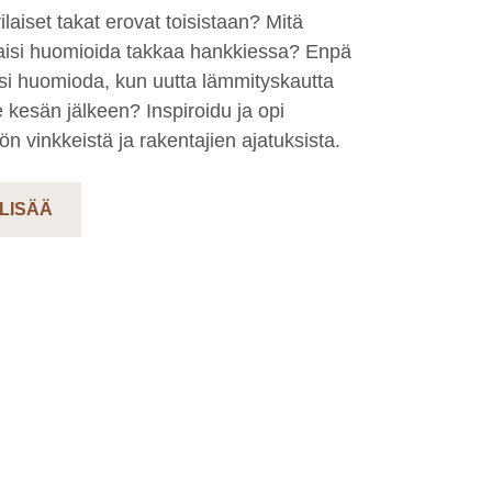
ilaiset takat erovat toisistaan? Mitä
aisi huomioida takkaa hankkiessa? Enpä
isi huomioda, kun uutta lämmityskautta
ee kesän jälkeen? Inspiroidu ja opi
n vinkkeistä ja rakentajien ajatuksista.
 LISÄÄ