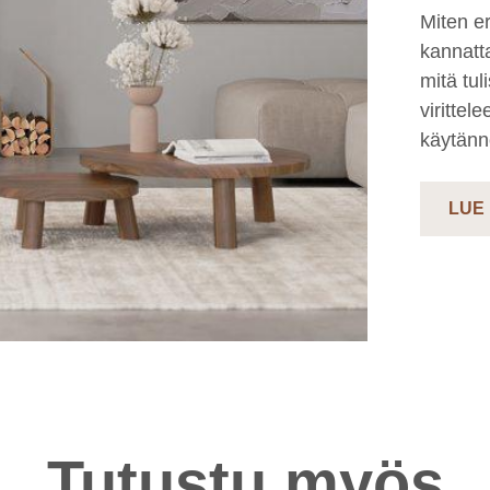
Miten er
kannatt
mitä tul
virittel
käytännö
LUE
Tutustu myös