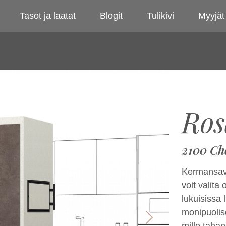
Tasot ja laatat
Blogit
Tulikivi
Myyjät
Ros
2100 Ch
Kermansavi
voit valita
lukuisissa 
monipuolise
Next
mille tahan