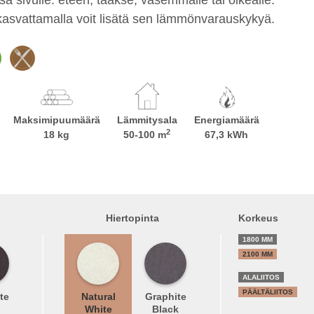
kasvattamalla voit lisätä sen lämmönvarauskykyä.
Maksimipuumäärä
Lämmitysala
Energiamäärä
2
18 kg
50-100 m
67,3 kWh
Hiertopinta
Korkeus
1800 MM
2100 MM
ALALIITOS
PÄÄLTÄLIITOS
te
Natural
Graphite
White
Black