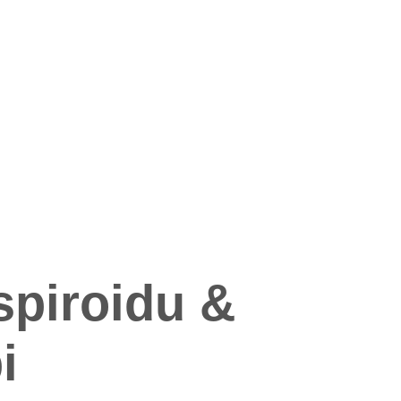
spiroidu &
i