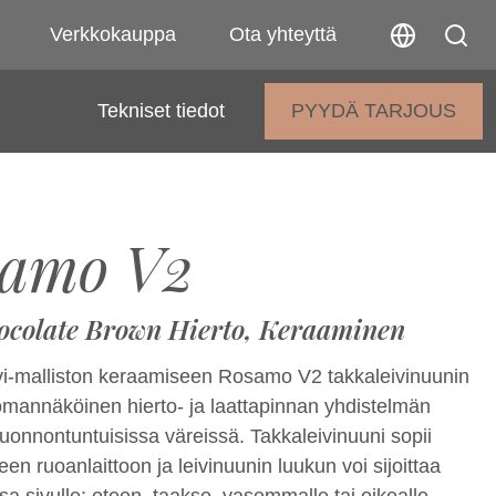
Verkkokauppa
Ota yhteyttä
Tekniset tiedot
PYYDÄ TARJOUS
amo V2
ocolate Brown Hierto, Keraaminen
-malliston keraamiseen Rosamo V2 takkaleivinuunin
 omannäköinen hierto- ja laattapinnan yhdistelmän
luonnontuntuisissa väreissä. Takkaleivinuuni sopii
en ruoanlaittoon ja leivinuunin luukun voi sijoittaa
sa sivulle: eteen, taakse, vasemmalle tai oikealle.