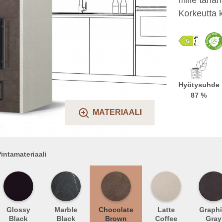
Korkeutta 
Hyötysuhde
87 %
MATERIAALI
intamateriaali
Glossy
Marble
Chocolate
Latte
Graphi
Black
Black
Brown
Coffee
Gray