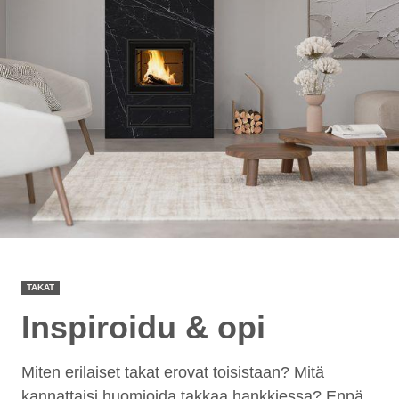
TAKAT
Inspiroidu & opi
Miten erilaiset takat erovat toisistaan? Mitä
kannattaisi huomioida takkaa hankkiessa? Enpä