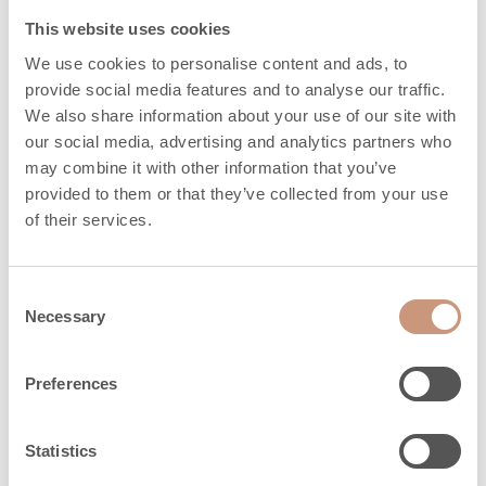
This website uses cookies
Takkojen muut lisävarusteet kuten hormit,
We use cookies to personalise content and ads, to
edussuojat, takkavälineet, ruoanlaittoastiat ja
provide social media features and to analyse our traffic.
puhdistustuotteet saat tilattua takkatilauksen
We also share information about your use of our site with
yhteydessä.
our social media, advertising and analytics partners who
may combine it with other information that you’ve
provided to them or that they’ve collected from your use
LUE LISÄÄ
of their services.
Consent
Necessary
Selection
Preferences
Statistics