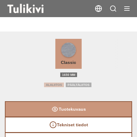
KTU1337/91
Classic
1650 MM
ALALIITOS
PÄÄLTÄLIITOS
Tuotekuvaus
Tekniset tiedot