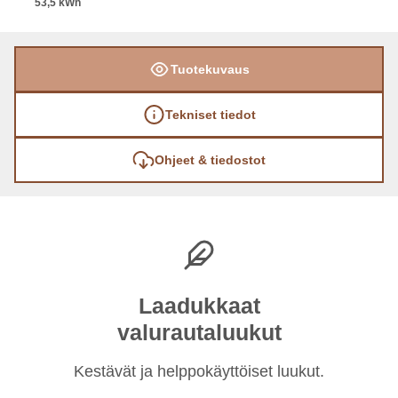
53,5 kWh
Tuotekuvaus
Tekniset tiedot
Ohjeet & tiedostot
Laadukkaat
valurautaluukut
Kestävät ja helppokäyttöiset luukut.