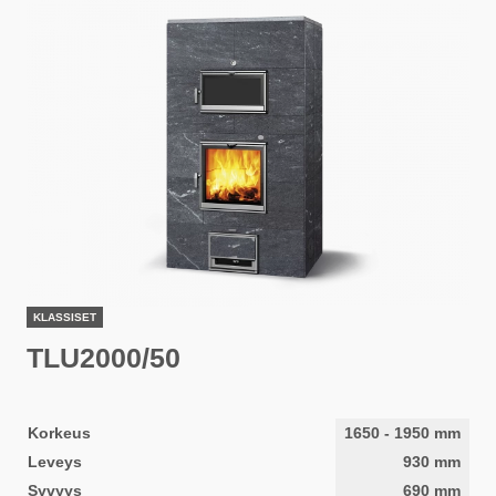
KLASSISET
TLU2000/50
Korkeus
1650
-
1950
mm
Leveys
930
mm
Syvyys
690
mm