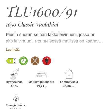
TLU1600/91
1650 Classic Vuolukivi
Pienin suoran seinän takkaleivinuuni, jossa on
aito leivinuuni. Perinteisessä mallissa on kaarevat
luukut ja laskutaso. Leivinuuni on kätevästi
Lue lisää
takkaluukun yläpuolella
Hyötysuhde
Maksimipuumäärä
Lämmitysala
2
90 %
13,7 kg
40-80 m
Energiamäärä