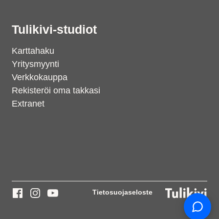
Tulikivi-studiot
Karttahaku
Yritysmyynti
Verkkokauppa
Rekisteröi oma takkasi
Extranet
Support
S
Hi there! How can we help you
today?
Tietosuojaseloste