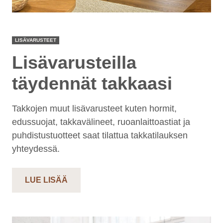
LISÄVARUSTEET
Lisävarusteilla
täydennät takkaasi
Takkojen muut lisävarusteet kuten hormit,
edussuojat, takkavälineet, ruoanlaittoastiat ja
puhdistustuotteet saat tilattua takkatilauksen
yhteydessä.
LUE LISÄÄ