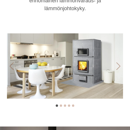
erinomainen lämmönvaraus- ja
lämmönjohtokyky.
Previous
Next