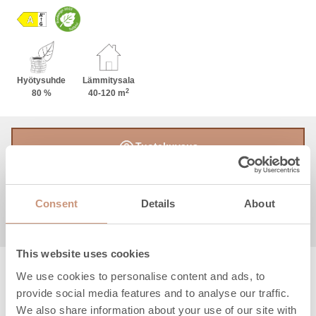
takka istuu mittasuhteiltaan pienempäänkin tilaan.
Sen sijoittelua helpottaa myös mahdollisuus valita
joko vasemmalle (L) tai oikealle (R) avautuva
luukku. Saatavana on lisäksi kaksi korkeutta ja
kolme tyylikästä vuolukivipintaa: helmenharmaa
Hyötysuhde
Lämmitysala
2
Classic, eläväpintainen Grafia tai ylellinen Nobile.
80 %
40-120 m
Tuotekuvaus
Tekniset tiedot
Consent
Details
About
Ohjeet & tiedostot
This website uses cookies
We use cookies to personalise content and ads, to
provide social media features and to analyse our traffic.
We also share information about your use of our site with