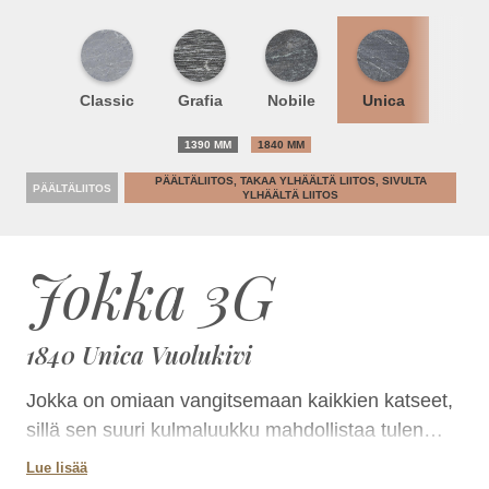
Classic
Grafia
Nobile
Unica
1390 MM
1840 MM
PÄÄLTÄLIITOS, TAKAA YLHÄÄLTÄ LIITOS, SIVULTA
PÄÄLTÄLIITOS
YLHÄÄLTÄ LIITOS
Jokka 3G
1840 Unica Vuolukivi
Jokka on omiaan vangitsemaan kaikkien katseet,
sillä sen suuri kulmaluukku mahdollistaa tulen
ihailun joka puolelta huonetta. Minimalistinen
Lue lisää