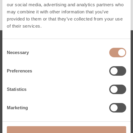
our social media, advertising and analytics partners who
may combine it with other information that you’ve
provided to them or that they’ve collected from your use
of their services.
Consent
Takat
Necessary
Selection
Karelia
Jero
Preferences
Pielinen
Kermansavi
Statistics
Klassiset
Kamiinat
Marketing
Kampanjamallit
Mittatilauspalvelu
Tuki