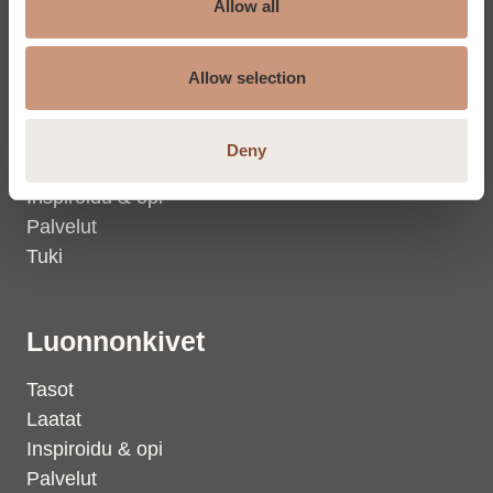
Allow all
Kiukaat
Allow selection
Sähkökiukaat
Puukiukaat
Deny
Lisävarusteet
Inspiroidu & opi
Palvelut
Tuki
Luonnonkivet
Tasot
Laatat
Inspiroidu & opi
Palvelut