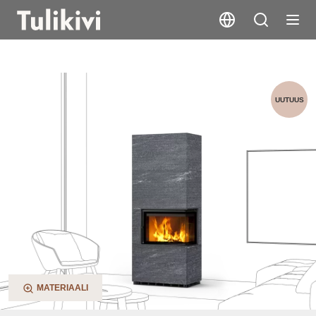
Jokka 3G
UUTUUS
MATERIAALI