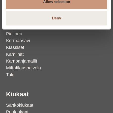
Allow selection
Takat
Deny
Karelia
Jero
Pielinen
Kermansavi
Klassiset
Kamiinat
Kampanjamallit
Mittatilauspalvelu
Tuki
Kiukaat
Sähkökiukaat
Puukiukaat