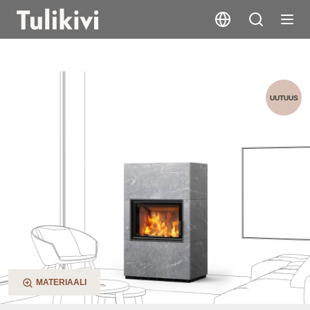
Mella 3G
UUTUUS
MATERIAALI