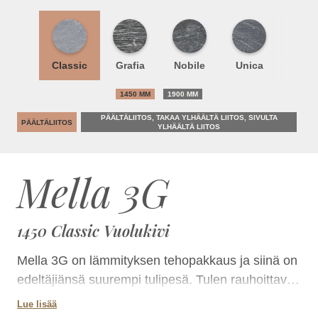
Classic
Grafia
Nobile
Unica
1450 MM
1900 MM
PÄÄLTÄLIITOS, TAKAA YLHÄÄLTÄ LIITOS, SIVULTA
PÄÄLTÄLIITOS
YLHÄÄLTÄ LIITOS
Mella 3G
1450 Classic Vuolukivi
Mella 3G on lämmityksen tehopakkaus ja siinä on
edeltäjiänsä suurempi tulipesä. Tulen rauhoittava
tunnelma välittyy suuren vaakaluukun läpi laajasti
Lue lisää